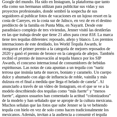
Google del mundo. Ha sido en Instagram, la plataforma que tanto
ella como sus hermanas utilizan para publicitar sus vidas y sus
proyectos profesionales, donde sembró la sospecha de sus
seguidores al publicar fotos de vacaciones en un lujoso resort en la
costa de Careyes, en la costa sur de Jalisco, en vez de en el destino
predilecto de la familia en Punta Mita, en Nayarit. Desde este
paradisíaco complejo de tres viviendas, Jenner visitó las destilerías
en las que trabaja desde que tiene 21 años para crear
818
. La marca
tiene tres tequilas diferentes: reposado, añejo y blanco. Los premios
internaciones de este destilado, los World Tequila Awards, le
otorgaron el primer premio a la categoría de mejores reposados de
2020 y ganó el premio de bronce en la categoría de añejos. También
recibió el premio de innovación al tequila blanco por los SIP
Awards, el concurso internacional de consumidores de bebidas
espirituosas. Las notas de cata apuntan a un tequila con “nariz
terrosa que insinúa tarta de nueces, boniato y caramelo. Un cuerpo
dulce y ahumado con algo de influencia de roble, vainilla y más
dulzura en el final a medida que llega el helado de canela”. Al
anunciarlo a través de un vídeo de Instagram, en el que se ve a la
modelo describiendo dos tequilas como “más fuerte” y “menos
fuerte”, algunos usuarios han comentado la actitud “colonizadora”
de la modelo y han señalado que se apropie de la cultura mexicana.
Muchos señalan que las fotos que sube Jenner se la ve bebiendo
tequila con hielo en vez de solo como hacen tradicionalmente los
mexicanos. Además, invitan a la audiencia a consumir el tequila