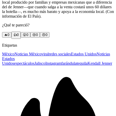
local producido por familias y empresas mexicanas que a diferencia
del de Jenner—que cuando salga a la venta costará unos 60 dólares
la botella—, es mucho más barato y apoya a la economía local. (Con
información de El País).
¿Qué te pareció?
🔥
0
👍
0
😲
0
😢
0
😠
0
Etiquetas
México
Noticias México
viral
redes sociales
Estados Unidos
Noticias
Estados
Unidos
espectáculos
Jalisco
Instagram
farándula
tequila
Kendall Jenner