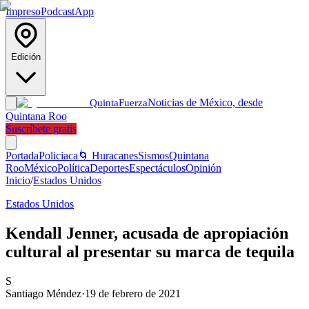
Impreso
Podcast
App
Edición
Noticias de México, desde
Quinta
Fuerza
Quintana Roo
Suscríbete gratis
Portada
Policiaca
🌀 Huracanes
Sismos
Quintana
Roo
México
Política
Deportes
Espectáculos
Opinión
Inicio
/
Estados Unidos
Estados Unidos
Kendall Jenner, acusada de apropiación
cultural al presentar su marca de tequila
S
Santiago Méndez
·
19 de febrero de 2021