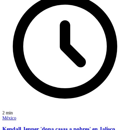
2
min
México
Kendall Jenner 'dona casas a pobres' en Jalisco,