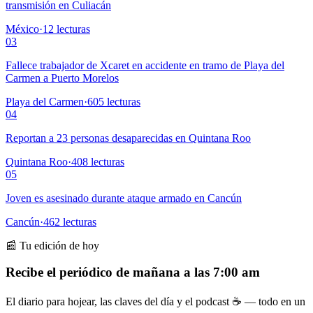
transmisión en Culiacán
México
·
12
lecturas
03
Fallece trabajador de Xcaret en accidente en tramo de Playa del
Carmen a Puerto Morelos
Playa del Carmen
·
605
lecturas
04
Reportan a 23 personas desaparecidas en Quintana Roo
Quintana Roo
·
408
lecturas
05
Joven es asesinado durante ataque armado en Cancún
Cancún
·
462
lecturas
📰 Tu edición de hoy
Recibe el periódico de mañana a las 7:00 am
El diario para hojear, las claves del día y el podcast ☕ — todo en un