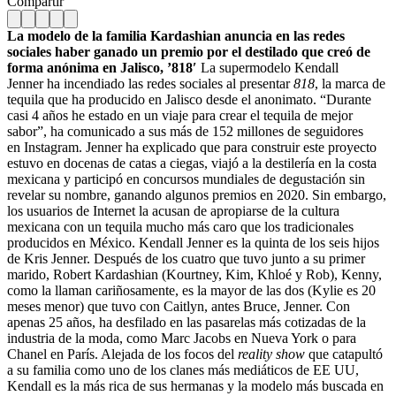
Compartir
La modelo de la familia Kardashian anuncia en las redes
sociales haber ganado un premio por el destilado que creó de
forma anónima en Jalisco, ’818′
La supermodelo Kendall
Jenner ha incendiado las redes sociales al presentar
818
, la marca de
tequila que ha producido en Jalisco desde el anonimato. “Durante
casi 4 años he estado en un viaje para crear el tequila de mejor
sabor”, ha comunicado a sus más de 152 millones de seguidores
en Instagram. Jenner ha explicado que para construir este proyecto
estuvo en docenas de catas a ciegas, viajó a la destilería en la costa
mexicana y participó en concursos mundiales de degustación sin
revelar su nombre, ganando algunos premios en 2020. Sin embargo,
los usuarios de Internet la acusan de apropiarse de la cultura
mexicana con un tequila mucho más caro que los tradicionales
producidos en México. Kendall Jenner es la quinta de los seis hijos
de Kris Jenner. Después de los cuatro que tuvo junto a su primer
marido, Robert Kardashian (Kourtney, Kim, Khloé y Rob), Kenny,
como la llaman cariñosamente, es la mayor de las dos (Kylie es 20
meses menor) que tuvo con Caitlyn, antes Bruce, Jenner. Con
apenas 25 años, ha desfilado en las pasarelas más cotizadas de la
industria de la moda, como Marc Jacobs en Nueva York o para
Chanel en París. Alejada de los focos del
reality show
que catapultó
a su familia como uno de los clanes más mediáticos de EE UU,
Kendall es la más rica de sus hermanas y la modelo más buscada en