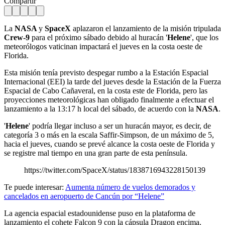
Compartir
La
NASA
y
SpaceX
aplazaron el lanzamiento de la misión tripulada
Crew-9
para el próximo sábado debido al huracán '
Helene
', que los
meteorólogos vaticinan impactará el jueves en la costa oeste de
Florida.
Esta misión tenía previsto despegar rumbo a la Estación Espacial
Internacional (EEI) la tarde del jueves desde la Estación de la Fuerza
Espacial de Cabo Cañaveral, en la costa este de Florida, pero las
proyecciones meteorológicas han obligado finalmente a efectuar el
lanzamiento a la 13:17 h local del sábado, de acuerdo con la
NASA
.
'
Helene
' podría llegar incluso a ser un huracán mayor, es decir, de
categoría 3 o más en la escala Saffir-Simpson, de un máximo de 5,
hacia el jueves, cuando se prevé alcance la costa oeste de Florida y
se registre mal tiempo en una gran parte de esta península.
https://twitter.com/SpaceX/status/1838716943228150139
Te puede interesar:
Aumenta número de vuelos demorados y
cancelados en aeropuerto de Cancún por “Helene”
La agencia espacial estadounidense puso en la plataforma de
lanzamiento el cohete Falcon 9 con la cápsula Dragon encima,