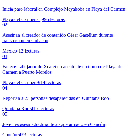
Inicia paro laboral en Complejo Mayakoba en Playa del Carmen
Playa del Carmen
·
1,996
lecturas
02
Asesinan al creador de contenido César Gastélum durante
transmisión en Culiacán
México
·
12
lecturas
03
Fallece trabajador de Xcaret en accidente en tramo de Playa del
Carmen a Puerto Morelos
Playa del Carmen
·
614
lecturas
04
Reportan a 23 personas desaparecidas en Quintana Roo
Quintana Roo
·
415
lecturas
05
Joven es asesinado durante ataque armado en Cancún
Cancún
·
473
lecturas