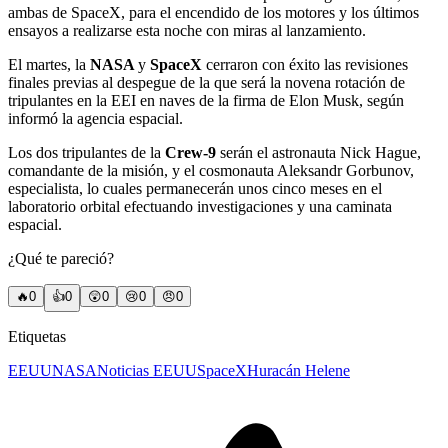
ambas de SpaceX, para el encendido de los motores y los últimos
ensayos a realizarse esta noche con miras al lanzamiento.
El martes, la
NASA
y
SpaceX
cerraron con éxito las revisiones
finales previas al despegue de la que será la novena rotación de
tripulantes en la EEI en naves de la firma de Elon Musk, según
informó la agencia espacial.
Los dos tripulantes de la
Crew-9
serán el astronauta Nick Hague,
comandante de la misión, y el cosmonauta Aleksandr Gorbunov,
especialista, lo cuales permanecerán unos cinco meses en el
laboratorio orbital efectuando investigaciones y una caminata
espacial.
¿Qué te pareció?
🔥
0
👍
0
😲
0
😢
0
😠
0
Etiquetas
EEUU
NASA
Noticias EEUU
SpaceX
Huracán Helene