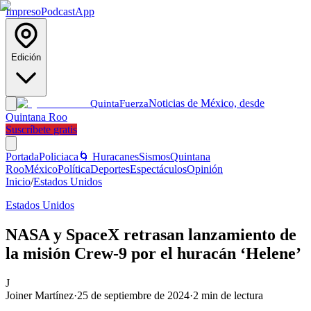
Impreso
Podcast
App
Edición
Noticias de México, desde
Quinta
Fuerza
Quintana Roo
Suscríbete gratis
Portada
Policiaca
🌀 Huracanes
Sismos
Quintana
Roo
México
Política
Deportes
Espectáculos
Opinión
Inicio
/
Estados Unidos
Estados Unidos
NASA y SpaceX retrasan lanzamiento de
la misión Crew-9 por el huracán ‘Helene’
J
Joiner Martínez
·
25 de septiembre de 2024
·
2
min de lectura