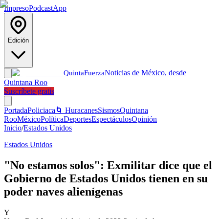
Impreso
Podcast
App
Edición
Noticias de México, desde
Quinta
Fuerza
Quintana Roo
Suscríbete gratis
Portada
Policiaca
🌀 Huracanes
Sismos
Quintana
Roo
México
Política
Deportes
Espectáculos
Opinión
Inicio
/
Estados Unidos
Estados Unidos
"No estamos solos": Exmilitar dice que el
Gobierno de Estados Unidos tienen en su
poder naves alienígenas
Y