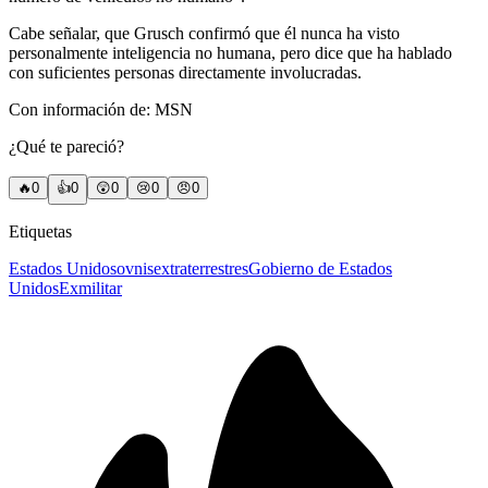
Cabe señalar, que Grusch confirmó que él nunca ha visto
personalmente inteligencia no humana, pero dice que ha hablado
con suficientes personas directamente involucradas.
Con información de: MSN
¿Qué te pareció?
🔥
0
👍
0
😲
0
😢
0
😠
0
Etiquetas
Estados Unidos
ovnis
extraterrestres
Gobierno de Estados
Unidos
Exmilitar