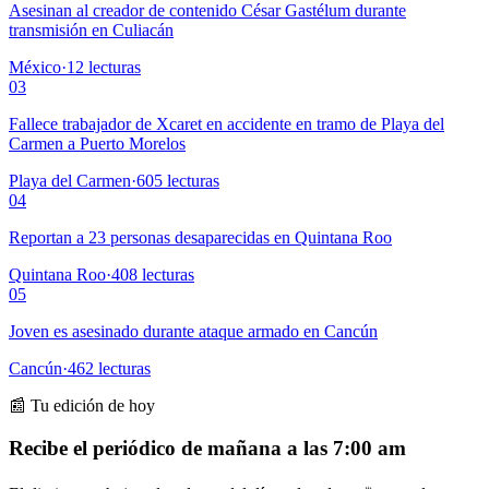
Asesinan al creador de contenido César Gastélum durante
transmisión en Culiacán
México
·
12
lecturas
03
Fallece trabajador de Xcaret en accidente en tramo de Playa del
Carmen a Puerto Morelos
Playa del Carmen
·
605
lecturas
04
Reportan a 23 personas desaparecidas en Quintana Roo
Quintana Roo
·
408
lecturas
05
Joven es asesinado durante ataque armado en Cancún
Cancún
·
462
lecturas
📰 Tu edición de hoy
Recibe el periódico de mañana a las 7:00 am