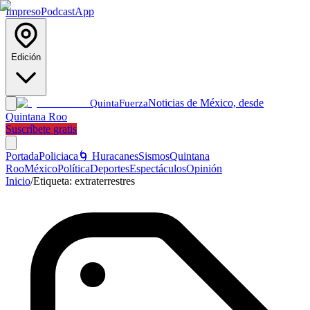
Impreso
Podcast
App
Edición
Noticias de México, desde
Quinta
Fuerza
Quintana Roo
Suscríbete gratis
Portada
Policiaca
🌀 Huracanes
Sismos
Quintana
Roo
México
Política
Deportes
Espectáculos
Opinión
Inicio
/
Etiqueta:
extraterrestres