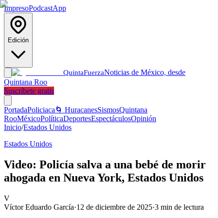
Impreso
Podcast
App
Edición
Noticias de México, desde
Quinta
Fuerza
Quintana Roo
Suscríbete gratis
Portada
Policiaca
🌀 Huracanes
Sismos
Quintana
Roo
México
Política
Deportes
Espectáculos
Opinión
Inicio
/
Estados Unidos
Estados Unidos
Video: Policía salva a una bebé de morir
ahogada en Nueva York, Estados Unidos
V
Víctor Eduardo García
·
12 de diciembre de 2025
·
3
min de lectura