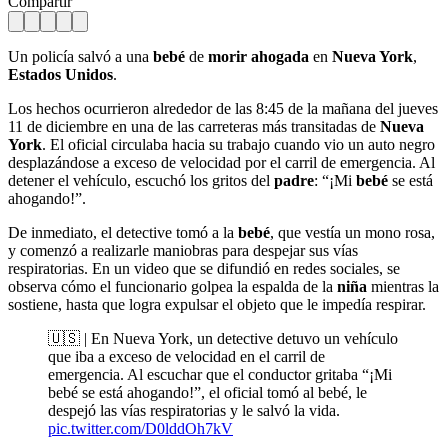
Compartir
Un policía salvó a una
bebé
de
morir ahogada
en
Nueva York
,
Estados Unidos
.
Los hechos ocurrieron alrededor de las 8:45 de la mañana del jueves
11 de diciembre en una de las carreteras más transitadas de
Nueva
York
. El oficial circulaba hacia su trabajo cuando vio un auto negro
desplazándose a exceso de velocidad por el carril de emergencia. Al
detener el vehículo, escuchó los gritos del
padre
: “¡Mi
bebé
se está
ahogando!”.
De inmediato, el detective tomó a la
bebé
, que vestía un mono rosa,
y comenzó a realizarle maniobras para despejar sus vías
respiratorias. En un video que se difundió en redes sociales, se
observa cómo el funcionario golpea la espalda de la
niña
mientras la
sostiene, hasta que logra expulsar el objeto que le impedía respirar.
🇺🇸 | En Nueva York, un detective detuvo un vehículo
que iba a exceso de velocidad en el carril de
emergencia. Al escuchar que el conductor gritaba “¡Mi
bebé se está ahogando!”, el oficial tomó al bebé, le
despejó las vías respiratorias y le salvó la vida.
pic.twitter.com/D0lddOh7kV