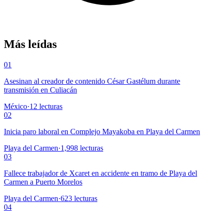
Más leídas
01
Asesinan al creador de contenido César Gastélum durante
transmisión en Culiacán
México
·
12
lecturas
02
Inicia paro laboral en Complejo Mayakoba en Playa del Carmen
Playa del Carmen
·
1,998
lecturas
03
Fallece trabajador de Xcaret en accidente en tramo de Playa del
Carmen a Puerto Morelos
Playa del Carmen
·
623
lecturas
04