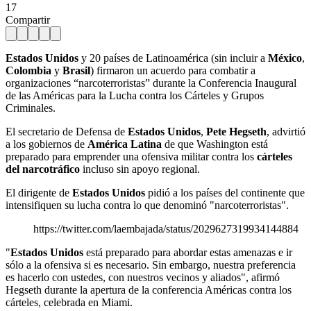
17
Compartir
Estados Unidos
y 20 países de Latinoamérica (sin incluir a
México
,
Colombia
y
Brasil
) firmaron un acuerdo para combatir a
organizaciones “narcoterroristas” durante la Conferencia Inaugural
de las Américas para la Lucha contra los Cárteles y Grupos
Criminales.
El secretario de Defensa de
Estados Unidos
,
Pete Hegseth
, advirtió
a los gobiernos de
América Latina
de que Washington está
preparado para emprender una ofensiva militar contra los
cárteles
del narcotráfico
incluso sin apoyo regional.
El dirigente de
Estados Unidos
pidió a los países del continente que
intensifiquen su lucha contra lo que denominó "narcoterroristas".
https://twitter.com/laembajada/status/2029627319934144884
"
Estados Unidos
está preparado para abordar estas amenazas e ir
sólo a la ofensiva si es necesario. Sin embargo, nuestra preferencia
es hacerlo con ustedes, con nuestros vecinos y aliados", afirmó
Hegseth durante la apertura de la conferencia Américas contra los
cárteles, celebrada en Miami.