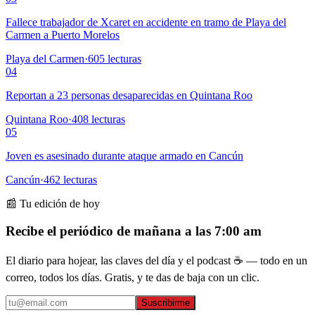
Fallece trabajador de Xcaret en accidente en tramo de Playa del
Carmen a Puerto Morelos
Playa del Carmen
·
605
lecturas
04
Reportan a 23 personas desaparecidas en Quintana Roo
Quintana Roo
·
408
lecturas
05
Joven es asesinado durante ataque armado en Cancún
Cancún
·
462
lecturas
📰 Tu edición de hoy
Recibe el periódico de mañana a las 7:00 am
El diario para hojear, las claves del día y el podcast ☕ — todo en un
correo, todos los días. Gratis, y te das de baja con un clic.
Suscribirme