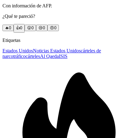
Con información de AFP.
¿Qué te pareció?
🔥
0
👍
0
😲
0
😢
0
😠
0
Etiquetas
Estados Unidos
Noticias Estados Unidos
cárteles de
narcotráfico
cárteles
Al Qaeda
ISIS