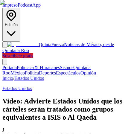
Impreso
Podcast
App
Edición
Noticias de México, desde
Quinta
Fuerza
Quintana Roo
Suscríbete gratis
Portada
Policiaca
🌀 Huracanes
Sismos
Quintana
Roo
México
Política
Deportes
Espectáculos
Opinión
Inicio
/
Estados Unidos
Estados Unidos
Video: Advierte Estados Unidos que los
cárteles serán tratados como grupos
equivalentes a ISIS o Al Qaeda
J