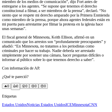
miembro de los medios de comunicación”, dijo Fort antes de
entregarse a los agentes. “Se supone que tenemos el derecho
constitucional a filmar, a ser miembros de la prensa”, declaró. “No
siento que se respete mi derecho amparado por la Primera Enmienda
como miembro de la prensa, porque ahora agentes federales están en
mi puerta para arrestarme por filmar la protesta en la iglesia hace
unas semanas”.
El fiscal general de Minnesota, Keith Ellison, afirmó en un
comunicado que los arrestos son “profundamente preocupantes” y
añadió: “En Minnesota, no tratamos a los periodistas como
criminales por hacer su trabajo. Nadie debería ser arrestado
simplemente por sostener una cámara, hacer preguntas difíciles o
informar al público sobre lo que tenemos derecho a saber”.
Con información de AP.
¿Qué te pareció?
🔥
0
👍
0
😲
0
😢
0
😠
0
Etiquetas
Estados Unidos
Noticias Estados Unidos
ICE
Minnesota
CNN