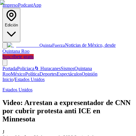
Impreso
Podcast
App
Edición
Noticias de México, desde
Quinta
Fuerza
Quintana Roo
Suscríbete gratis
Portada
Policiaca
🌀 Huracanes
Sismos
Quintana
Roo
México
Política
Deportes
Espectáculos
Opinión
Inicio
/
Estados Unidos
Estados Unidos
Video: Arrestan a expresentador de CNN
por cubrir protesta anti ICE en
Minnesota
J