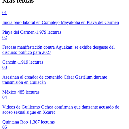
Más leídas
01
Inicia paro laboral en Complejo Mayakoba en Playa del Carmen
Playa del Carmen
·
1,979
lecturas
02
Fracasa manifestación contra Aguakan; se exhibe desgaste del
discurso político para 2027
Cancún
·
1,919
lecturas
03
Asesinan al creador de contenido César Gastélum durante
transmisión en Culiacán
México
·
485
lecturas
04
Videos de Guillermo Ochoa confirman que danzante acusado de
acoso sexual sigue en Xcaret
Quintana Roo
·
1,387
lecturas
05