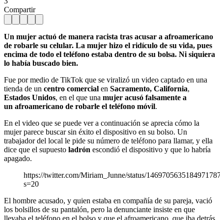
3
Compartir
Un mujer actuó de manera racista tras acusar a afroamericano
de robarle su celular. La mujer hizo el ridículo de su vida, pues
encima de todo el teléfono estaba dentro de su bolsa. Ni siquiera
lo había buscado bien.
Fue por medio de TikTok que se viralizó un video captado en una
tienda de un
centro
comercial
en
Sacramento, California
,
Estados Unidos
, en el que una
mujer acusó falsamente a
un
afroamericano
de robarle el
teléfono
móvil
.
En el video que se puede ver a continuación se aprecia cómo la
mujer parece buscar sin éxito el dispositivo en su bolso. Un
trabajador del local le pide su número de teléfono para llamar, y ella
dice que el supuesto
ladrón
escondió el dispositivo y que lo habría
apagado.
https://twitter.com/Miriam_Junne/status/146970563518497178
s=20
El hombre acusado, y quien estaba en compañía de su pareja, vació
los bolsillos de su pantalón, pero la denunciante insiste en que
llevaba el teléfono en el bolso y que el afroamericano, que iba detrás