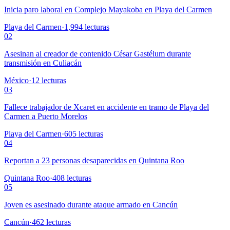
Inicia paro laboral en Complejo Mayakoba en Playa del Carmen
Playa del Carmen
·
1,994
lecturas
02
Asesinan al creador de contenido César Gastélum durante
transmisión en Culiacán
México
·
12
lecturas
03
Fallece trabajador de Xcaret en accidente en tramo de Playa del
Carmen a Puerto Morelos
Playa del Carmen
·
605
lecturas
04
Reportan a 23 personas desaparecidas en Quintana Roo
Quintana Roo
·
408
lecturas
05
Joven es asesinado durante ataque armado en Cancún
Cancún
·
462
lecturas