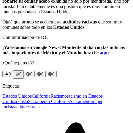
robarle su celular
acabó exhibida no solo por mentirosda, sino por
racista. Lamentablemente es una postura que es muy común en
muchas personas en Estados Unidos.
Ojalá que pronto se acaben esta
actitudes racistas
que son muy
comunes sobre todo en los
Estados Unidos
.
Con información de RT.
¡Ya estamos en Google News! Mantente al día con las noticias
más importantes de México y el Mundo, haz clic
aquí
¿Qué te pareció?
🔥
0
👍
0
😲
0
😢
0
😠
0
Etiquetas
Estados Unidos
California
Racismo
racismo en Estados
Unidos
racista
Sacramento California
Sacramento
mujer
racista
actitudes racistas