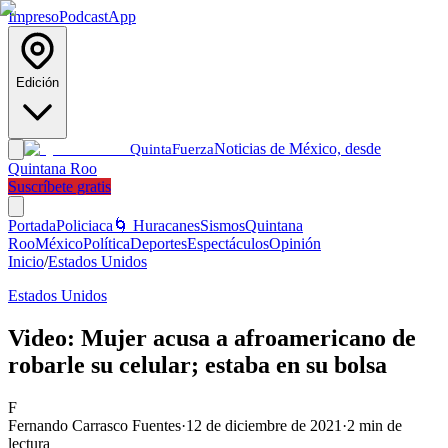
Impreso
Podcast
App
Edición
Noticias de México, desde
Quinta
Fuerza
Quintana Roo
Suscríbete gratis
Portada
Policiaca
🌀 Huracanes
Sismos
Quintana
Roo
México
Política
Deportes
Espectáculos
Opinión
Inicio
/
Estados Unidos
Estados Unidos
Video: Mujer acusa a afroamericano de
robarle su celular; estaba en su bolsa
F
Fernando Carrasco Fuentes
·
12 de diciembre de 2021
·
2
min de
lectura