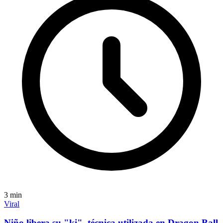
3
min
Viral
Niño libera su "ki", técnica utilizada en Dragon Ball