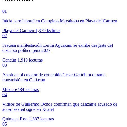
01
Inicia paro laboral en Complejo Mayakoba en Playa del Carmen
Playa del Carmen
·
1,979
lecturas
02
Fracasa manifestación contra Aguakan; se exhibe desgaste del
discurso político para 2027
Cancún
·
1,919
lecturas
03
Asesinan al creador de contenido César Gastélum durante
transmisión en Culiacán
México
·
484
lecturas
04
Videos de Guillermo Ochoa confirman que danzante acusado de
acoso sexual sigue en Xcaret
Quintana Roo
·
1,387
lecturas
05