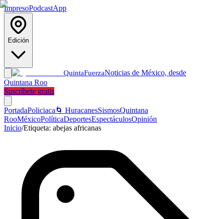
Impreso
Podcast
App
Edición
Noticias de México, desde
Quinta
Fuerza
Quintana Roo
Suscríbete gratis
Portada
Policiaca
🌀 Huracanes
Sismos
Quintana
Roo
México
Política
Deportes
Espectáculos
Opinión
Inicio
/
Etiqueta:
abejas africanas