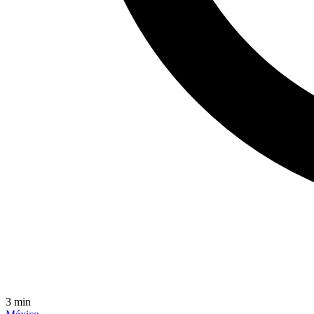
3
min