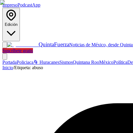
Impreso
Podcast
App
Edición
Quinta
Fuerza
Noticias de México, desde Quint
Suscríbete gratis
Portada
Policiaca
🌀 Huracanes
Sismos
Quintana Roo
México
Política
De
Inicio
/
Etiqueta:
abuso