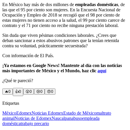
En México hay más de dos millones de
empleadas domésticas
, de
las que el 95 por ciento son mujeres. En la Encuesta Nacional de
Ocupación y Empleo de 2018 se recogió que el 98 por ciento de
estas mujeres no tienen acceso a la salud, el 99 por ciento carece de
contrato y el 71 por ciento no recibe ninguna prestación laboral.
Sin duda que viven pésimas condiciones laborales. ¿Crees que
deban sancionar a estos abusivos patrones que la tenían retenida
contra su voluntad, prácticamente secuestrada?
Con información de El País.
¡Ya estamos en Google News! Mantente al día con las noticias
más importantes de México y el Mundo, haz clic
aquí
¿Qué te pareció?
🔥
0
👍
0
😲
0
😢
0
😠
0
Etiquetas
México
Edomex
Noticias Edomex
Estado de México
maltrato
animal
Noticias de Edomex
Naucalpan
abuso
empleada
doméstica
trabajo precario