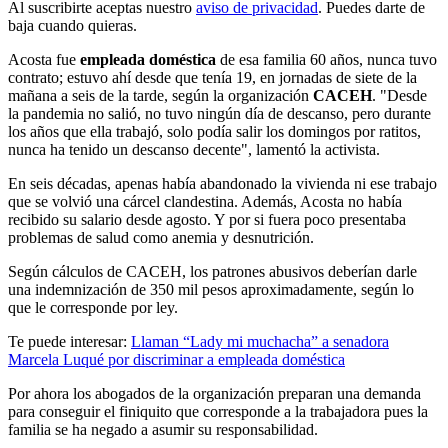
Al suscribirte aceptas nuestro
aviso de privacidad
. Puedes darte de
baja cuando quieras.
Acosta fue
empleada doméstica
de esa familia 60 años, nunca tuvo
contrato; estuvo ahí desde que tenía 19, en jornadas de siete de la
mañana a seis de la tarde, según la organización
CACEH
. "Desde
la pandemia no salió, no tuvo ningún día de descanso, pero durante
los años que ella trabajó, solo podía salir los domingos por ratitos,
nunca ha tenido un descanso decente", lamentó la activista.
En seis décadas, apenas había abandonado la vivienda ni ese trabajo
que se volvió una cárcel clandestina. Además, Acosta no había
recibido su salario desde agosto. Y por si fuera poco presentaba
problemas de salud como anemia y desnutrición.
Según cálculos de CACEH, los patrones abusivos deberían darle
una indemnización de 350 mil pesos aproximadamente, según lo
que le corresponde por ley.
Te puede interesar:
Llaman “Lady mi muchacha” a senadora
Marcela Luqué por discriminar a empleada doméstica
Por ahora los abogados de la organización preparan una demanda
para conseguir el finiquito que corresponde a la trabajadora pues la
familia se ha negado a asumir su responsabilidad.