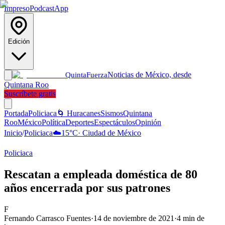
Impreso
Podcast
App
Edición
Noticias de México, desde
Quinta
Fuerza
Quintana Roo
Suscríbete gratis
Portada
Policiaca
🌀 Huracanes
Sismos
Quintana
Roo
México
Política
Deportes
Espectáculos
Opinión
Inicio
/
Policiaca
☁️
15
°C
·
Ciudad de México
Policiaca
Rescatan a empleada doméstica de 80
años encerrada por sus patrones
F
Fernando Carrasco Fuentes
·
14 de noviembre de 2021
·
4
min de