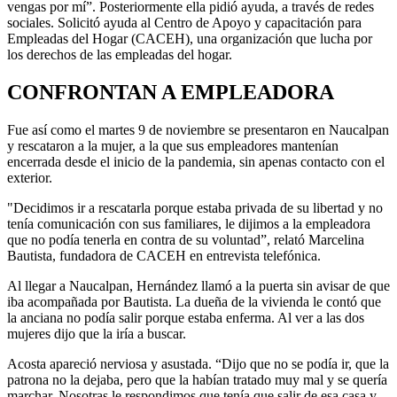
vengas por mí”. Posteriormente ella pidió ayuda, a través de redes
sociales. Solicitó ayuda al Centro de Apoyo y capacitación para
Empleadas del Hogar (CACEH), una organización que lucha por
los derechos de las empleadas del hogar.
CONFRONTAN A EMPLEADORA
Fue así como el martes 9 de noviembre se presentaron en Naucalpan
y rescataron a la mujer, a la que sus empleadores mantenían
encerrada desde el inicio de la pandemia, sin apenas contacto con el
exterior.
"Decidimos ir a rescatarla porque estaba privada de su libertad y no
tenía comunicación con sus familiares, le dijimos a la empleadora
que no podía tenerla en contra de su voluntad”, relató Marcelina
Bautista, fundadora de CACEH en entrevista telefónica.
Al llegar a Naucalpan, Hernández llamó a la puerta sin avisar de que
iba acompañada por Bautista. La dueña de la vivienda le contó que
la anciana no podía salir porque estaba enferma. Al ver a las dos
mujeres dijo que la iría a buscar.
Acosta apareció nerviosa y asustada. “Dijo que no se podía ir, que la
patrona no la dejaba, pero que la habían tratado muy mal y se quería
marchar. Nosotras le respondimos que tenía que salir de esa casa y