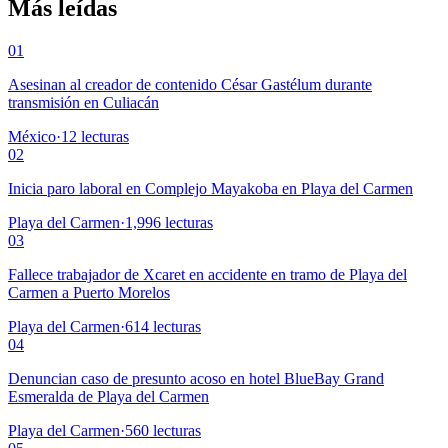
Más leídas
01
Asesinan al creador de contenido César Gastélum durante
transmisión en Culiacán
México
·
12
lecturas
02
Inicia paro laboral en Complejo Mayakoba en Playa del Carmen
Playa del Carmen
·
1,996
lecturas
03
Fallece trabajador de Xcaret en accidente en tramo de Playa del
Carmen a Puerto Morelos
Playa del Carmen
·
614
lecturas
04
Denuncian caso de presunto acoso en hotel BlueBay Grand
Esmeralda de Playa del Carmen
Playa del Carmen
·
560
lecturas