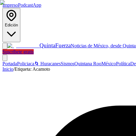
Impreso
Podcast
App
Edición
Quinta
Fuerza
Noticias de México, desde Quint
Suscríbete gratis
Portada
Policiaca
🌀 Huracanes
Sismos
Quintana Roo
México
Política
De
Inicio
/
Etiqueta:
Acamoto