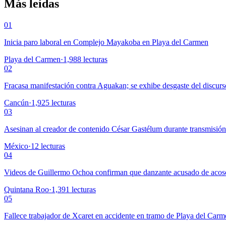
Más leídas
01
Inicia paro laboral en Complejo Mayakoba en Playa del Carmen
Playa del Carmen
·
1,988
lecturas
02
Fracasa manifestación contra Aguakan; se exhibe desgaste del discurs
Cancún
·
1,925
lecturas
03
Asesinan al creador de contenido César Gastélum durante transmisió
México
·
12
lecturas
04
Videos de Guillermo Ochoa confirman que danzante acusado de acoso
Quintana Roo
·
1,391
lecturas
05
Fallece trabajador de Xcaret en accidente en tramo de Playa del Car