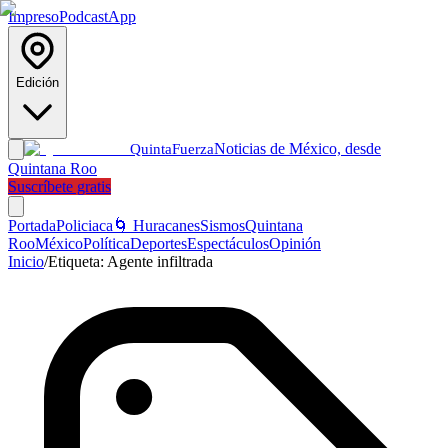
Impreso
Podcast
App
Edición
Noticias de México, desde
Quinta
Fuerza
Quintana Roo
Suscríbete gratis
Portada
Policiaca
🌀 Huracanes
Sismos
Quintana
Roo
México
Política
Deportes
Espectáculos
Opinión
Inicio
/
Etiqueta:
Agente infiltrada