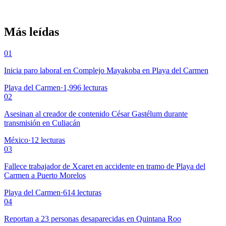
Más leídas
01
Inicia paro laboral en Complejo Mayakoba en Playa del Carmen
Playa del Carmen
·
1,996
lecturas
02
Asesinan al creador de contenido César Gastélum durante
transmisión en Culiacán
México
·
12
lecturas
03
Fallece trabajador de Xcaret en accidente en tramo de Playa del
Carmen a Puerto Morelos
Playa del Carmen
·
614
lecturas
04
Reportan a 23 personas desaparecidas en Quintana Roo