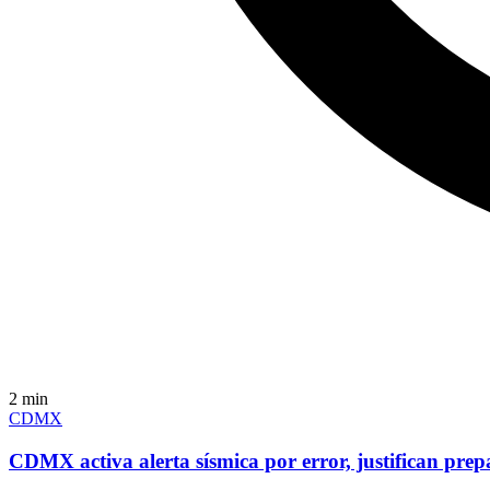
2
min
CDMX
CDMX activa alerta sísmica por error, justifican pre