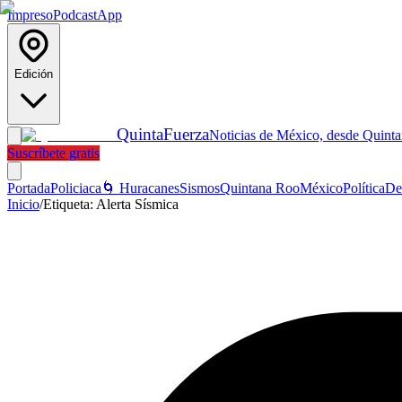
Impreso
Podcast
App
Edición
Quinta
Fuerza
Noticias de México, desde Quint
Suscríbete gratis
Portada
Policiaca
🌀 Huracanes
Sismos
Quintana Roo
México
Política
De
Inicio
/
Etiqueta:
Alerta Sísmica