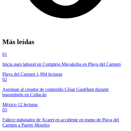
Más leídas
01
Inicia paro laboral en Complejo Mayakoba en Playa del Carmen
Playa del Carmen
·
1,994
lecturas
02
Asesinan al creador de contenido César Gastélum durante
transmisión en Culiacán
México
·
12
lecturas
03
Fallece trabajador de Xcaret en accidente en tramo de Playa del
Carmen a Puerto Morelos