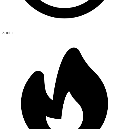
3
min