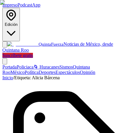
Impreso
Podcast
App
Edición
Noticias de México, desde
Quinta
Fuerza
Quintana Roo
Suscríbete gratis
Portada
Policiaca
🌀 Huracanes
Sismos
Quintana
Roo
México
Política
Deportes
Espectáculos
Opinión
Inicio
/
Etiqueta:
Alicia Bárcena