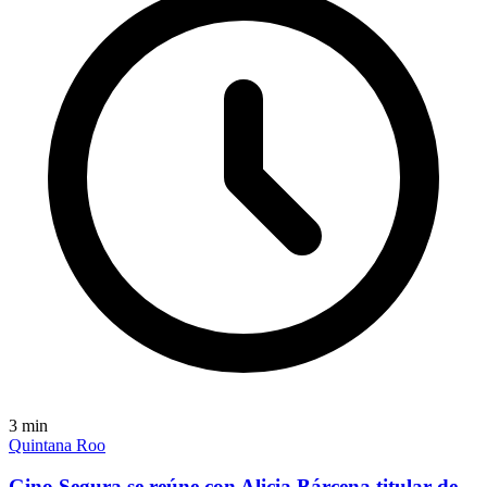
3
min
Quintana Roo
Gino Segura se reúne con Alicia Bárcena titular de