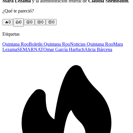
Mara Lezama
y la administración federal de
Claudia Sheinbaum
.
¿Qué te pareció?
🔥
0
👍
0
😲
0
😢
0
😠
0
Etiquetas
Quintana Roo
Boletín Quintana Roo
Noticias Quintana Roo
Mara
Lezama
SEMARNAT
Omar García Harfuch
Alicia Bárcena