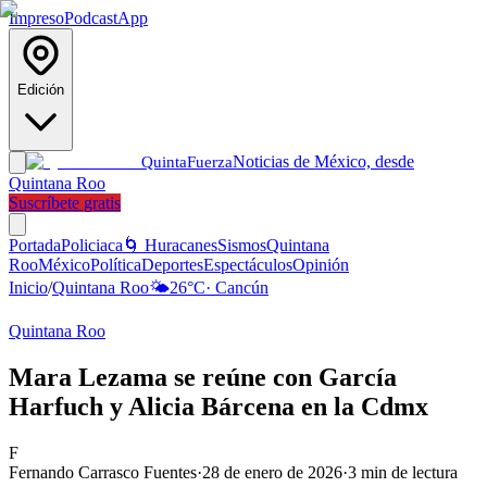
Impreso
Podcast
App
Edición
Noticias de México, desde
Quinta
Fuerza
Quintana Roo
Suscríbete gratis
Portada
Policiaca
🌀 Huracanes
Sismos
Quintana
Roo
México
Política
Deportes
Espectáculos
Opinión
Inicio
/
Quintana Roo
🌤️
26
°C
·
Cancún
Quintana Roo
Mara Lezama se reúne con García
Harfuch y Alicia Bárcena en la Cdmx
F
Fernando Carrasco Fuentes
·
28 de enero de 2026
·
3
min de lectura