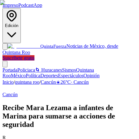
Impreso
Podcast
App
Edición
Noticias de México, desde
Quinta
Fuerza
Quintana Roo
Suscríbete gratis
Portada
Policiaca
🌀 Huracanes
Sismos
Quintana
Roo
México
Política
Deportes
Espectáculos
Opinión
Inicio
/
quintana roo
/
Cancún
☀️
26
°C
·
Cancún
Cancún
Recibe Mara Lezama a infantes de
Marina para sumarse a acciones de
seguridad
R