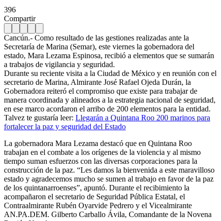
396
Compartir
Cancún.- Como resultado de las gestiones realizadas ante la
Secretaría de Marina (Semar), este viernes la gobernadora del
estado, Mara Lezama Espinosa, recibió a elementos que se sumarán
a trabajos de vigilancia y seguridad.
Durante su reciente visita a la Ciudad de México y en reunión con el
secretario de Marina, Almirante José Rafael Ojeda Durán, la
Gobernadora reiteró el compromiso que existe para trabajar de
manera coordinada y alineados a la estrategia nacional de seguridad,
en ese marco acordaron el arribo de 200 elementos para la entidad.
Talvez te gustaría leer:
Llegarán a Quintana Roo 200 marinos para
fortalecer la paz y seguridad del Estado
La gobernadora Mara Lezama destacó que en Quintana Roo
trabajan en el combate a los orígenes de la violencia y al mismo
tiempo suman esfuerzos con las diversas corporaciones para la
construcción de la paz. “Les damos la bienvenida a este maravilloso
estado y agradecemos mucho se sumen al trabajo en favor de la paz
de los quintanarroenses”, apuntó. Durante el recibimiento la
acompañaron el secretario de Seguridad Pública Estatal, el
Contraalmirante Rubén Oyarvide Pedrero y el Vicealmirante
AN.PA.DEM. Gilberto Carballo Ávila, Comandante de la Novena