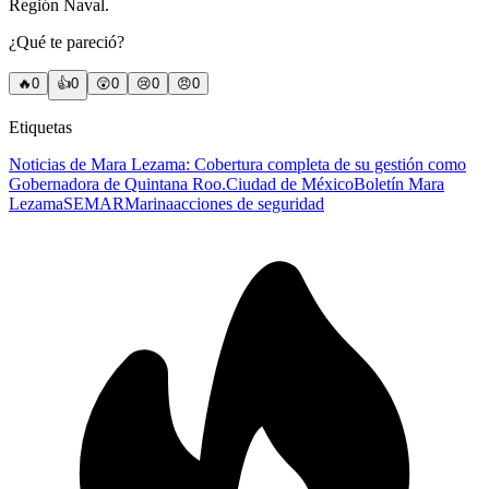
Región Naval.
¿Qué te pareció?
🔥
0
👍
0
😲
0
😢
0
😠
0
Etiquetas
Noticias de Mara Lezama: Cobertura completa de su gestión como
Gobernadora de Quintana Roo.
Ciudad de México
Boletín Mara
Lezama
SEMAR
Marina
acciones de seguridad