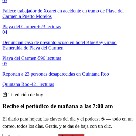
03
Fallece trabajador de Xcaret en accidente en tramo de Playa del
Carmen a Puerto Morelos
Playa del Carmen
·
623
lecturas
04
Denuncian caso de presunto acoso en hotel BlueBay Grand
Esmeralda de Playa del Carmen
Playa del Carmen
·
596
lecturas
05
Reportan a 23 personas desaparecidas en Quintana Roo
Quintana Roo
·
421
lecturas
📰 Tu edición de hoy
Recibe el periódico de mañana a las 7:00 am
El diario para hojear, las claves del día y el podcast ☕ — todo en un
correo, todos los días. Gratis, y te das de baja con un clic.