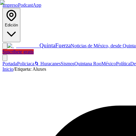
Impreso
Podcast
App
Edición
Quinta
Fuerza
Noticias de México, desde Quint
Suscríbete gratis
Portada
Policiaca
🌀 Huracanes
Sismos
Quintana Roo
México
Política
De
Inicio
/
Etiqueta:
Aluxes