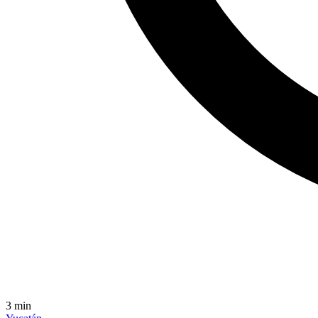
3
min