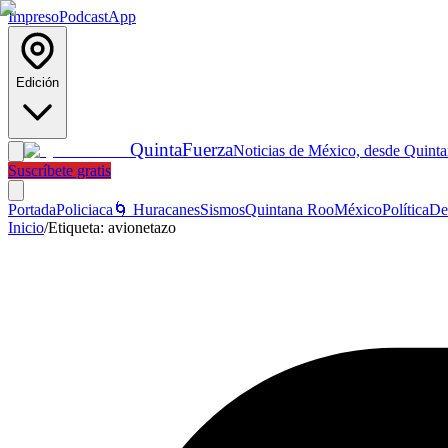
Impreso
Podcast
App
Edición
Quinta
Fuerza
Noticias de México, desde Quint
Suscríbete gratis
Portada
Policiaca
🌀 Huracanes
Sismos
Quintana Roo
México
Política
De
Inicio
/
Etiqueta:
avionetazo