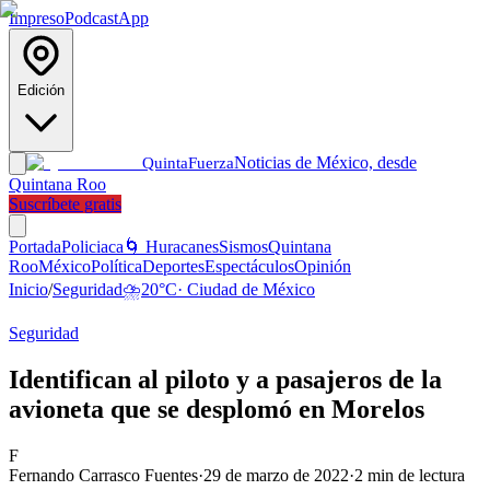
Impreso
Podcast
App
Edición
Noticias de México, desde
Quinta
Fuerza
Quintana Roo
Suscríbete gratis
Portada
Policiaca
🌀 Huracanes
Sismos
Quintana
Roo
México
Política
Deportes
Espectáculos
Opinión
Inicio
/
Seguridad
⛈️
20
°C
·
Ciudad de México
Seguridad
Identifican al piloto y a pasajeros de la
avioneta que se desplomó en Morelos
F
Fernando Carrasco Fuentes
·
29 de marzo de 2022
·
2
min de lectura