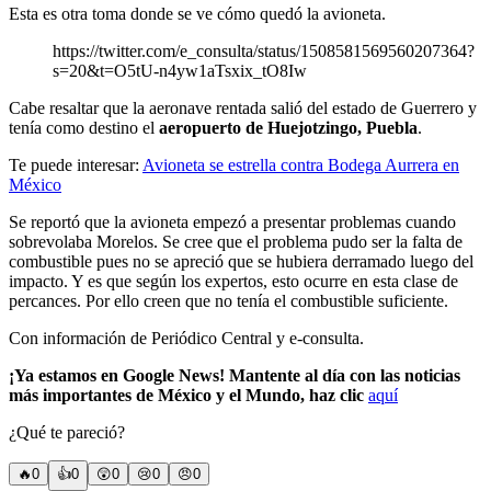
Esta es otra toma donde se ve cómo quedó la avioneta.
https://twitter.com/e_consulta/status/1508581569560207364?
s=20&t=O5tU-n4yw1aTsxix_tO8Iw
Cabe resaltar que la aeronave rentada salió del estado de Guerrero y
tenía como destino el
aeropuerto de Huejotzingo, Puebla
.
Te puede interesar:
Avioneta se estrella contra Bodega Aurrera en
México
Se reportó que la avioneta empezó a presentar problemas cuando
sobrevolaba Morelos. Se cree que el problema pudo ser la falta de
combustible pues no se apreció que se hubiera derramado luego del
impacto. Y es que según los expertos, esto ocurre en esta clase de
percances. Por ello creen que no tenía el combustible suficiente.
Con información de Periódico Central y e-consulta.
¡Ya estamos en Google News! Mantente al día con las noticias
más importantes de México y el Mundo, haz clic
aquí
¿Qué te pareció?
🔥
0
👍
0
😲
0
😢
0
😠
0