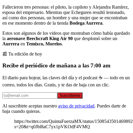
Fallecieron tres personas: el piloto, la copiloto y Alejandra Ramírez,
esposa del empresario. Mientras que Echeguren resultó lesionado,
así como dos personas, un hombre y una mujer que se encontraban
en ese momento dentro de la tienda
Bodega Aurrera
.
Estos son algunos de los videos que mostraban cómo había quedado
la
aeronave Beechcraft King Air 90
que desplomó sobre un
Aurrera
en
Temixco, Morelos
.
📰 Tu edición de hoy
Recibe el periódico de mañana a las 7:00 am
El diario para hojear, las claves del día y el podcast ☕ — todo en un
correo, todos los días. Gratis, y te das de baja con un clic.
Suscribirme
Al suscribirte aceptas nuestro
aviso de privacidad
. Puedes darte de
baja cuando quieras.
https://twitter.com/QuintaFuerzaMX/status/150854350146989
s=20&t=q0Jbl8aC7yx1pVKOdF4VMQ