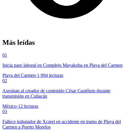
Más leídas
01
Inicia paro laboral en Complejo Mayakoba en Playa del Carmen
Playa del Carmen
·
1,994
lecturas
02
Asesinan al creador de contenido César Gastélum durante
transmisión en Culiacán
México
·
12
lecturas
03
Fallece trabajador de Xcaret en accidente en tramo de Playa del
Carmen a Puerto Morelos