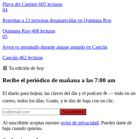
Playa del Carmen
·
605
lecturas
04
Reportan a 23 personas desaparecidas en Quintana Roo
Quintana Roo
·
408
lecturas
05
Joven es asesinado durante ataque armado en Cancún
Cancún
·
462
lecturas
📰 Tu edición de hoy
Recibe el periódico de mañana a las 7:00 am
El diario para hojear, las claves del día y el podcast ☕ — todo en un
correo, todos los días. Gratis, y te das de baja con un clic.
Suscribirme
Al suscribirte aceptas nuestro
aviso de privacidad
. Puedes darte de
baja cuando quieras.