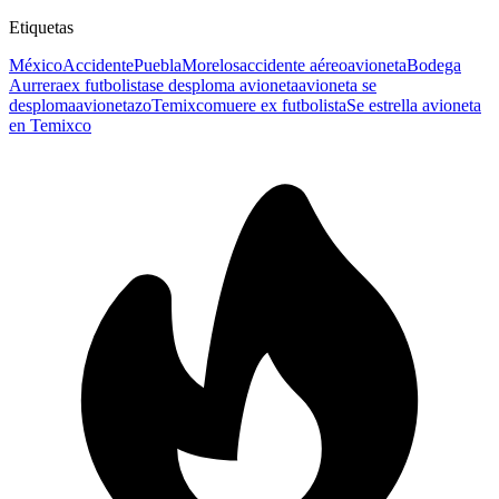
Etiquetas
México
Accidente
Puebla
Morelos
accidente aéreo
avioneta
Bodega
Aurrera
ex futbolista
se desploma avioneta
avioneta se
desploma
avionetazo
Temixco
muere ex futbolista
Se estrella avioneta
en Temixco