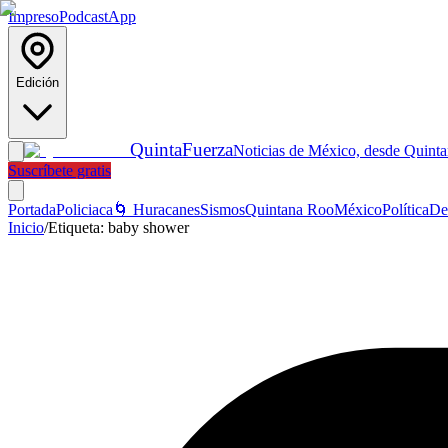
Impreso
Podcast
App
Edición
Quinta
Fuerza
Noticias de México, desde Quint
Suscríbete gratis
Portada
Policiaca
🌀 Huracanes
Sismos
Quintana Roo
México
Política
De
Inicio
/
Etiqueta:
baby shower