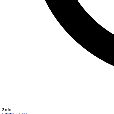
2
min