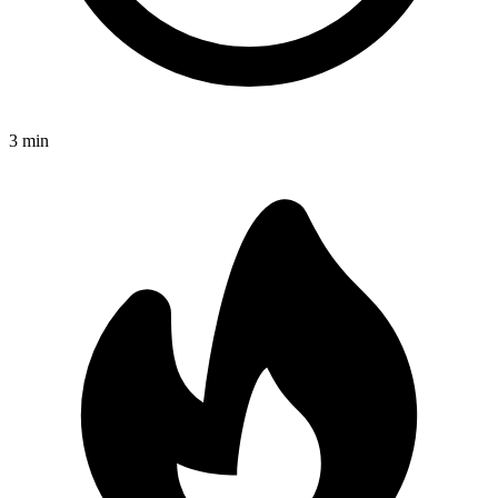
3
min