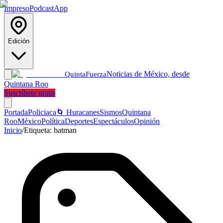
Impreso
Podcast
App
Edición
Noticias de México, desde
Quinta
Fuerza
Quintana Roo
Suscríbete gratis
Portada
Policiaca
🌀 Huracanes
Sismos
Quintana
Roo
México
Política
Deportes
Espectáculos
Opinión
Inicio
/
Etiqueta:
batman