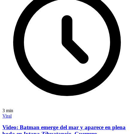
3
min
Viral
Video: Batman emerge del mar y aparece en plena
boda en Ixtapa Zihuatanejo, Guerrero