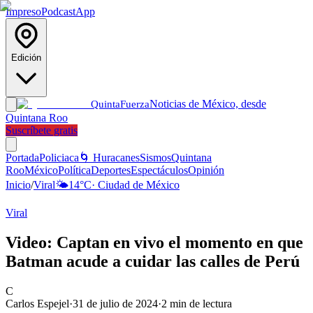
Impreso
Podcast
App
Edición
Noticias de México, desde
Quinta
Fuerza
Quintana Roo
Suscríbete gratis
Portada
Policiaca
🌀 Huracanes
Sismos
Quintana
Roo
México
Política
Deportes
Espectáculos
Opinión
Inicio
/
Viral
🌤️
14
°C
·
Ciudad de México
Viral
Video: Captan en vivo el momento en que
Batman acude a cuidar las calles de Perú
C
Carlos Espejel
·
31 de julio de 2024
·
2
min de lectura