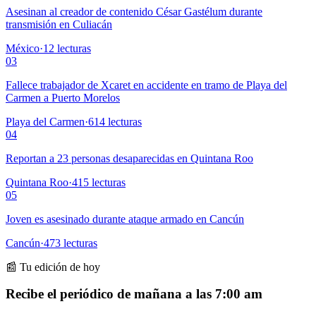
Asesinan al creador de contenido César Gastélum durante
transmisión en Culiacán
México
·
12
lecturas
03
Fallece trabajador de Xcaret en accidente en tramo de Playa del
Carmen a Puerto Morelos
Playa del Carmen
·
614
lecturas
04
Reportan a 23 personas desaparecidas en Quintana Roo
Quintana Roo
·
415
lecturas
05
Joven es asesinado durante ataque armado en Cancún
Cancún
·
473
lecturas
📰 Tu edición de hoy
Recibe el periódico de mañana a las 7:00 am