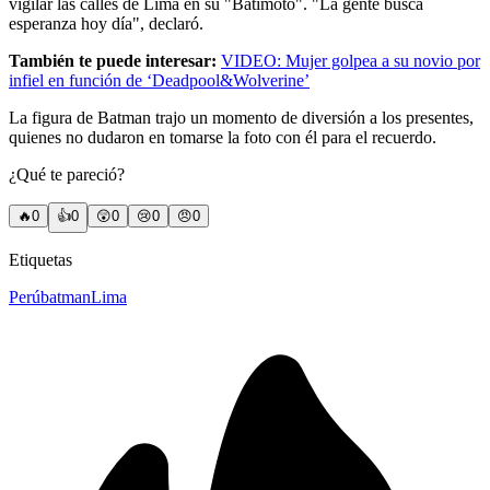
vigilar las calles de Lima en su "Batimoto". "La gente busca
esperanza hoy día", declaró.
También te puede interesar:
VIDEO: Mujer golpea a su novio por
infiel en función de ‘Deadpool&Wolverine’
La figura de Batman trajo un momento de diversión a los presentes,
quienes no dudaron en tomarse la foto con él para el recuerdo.
¿Qué te pareció?
🔥
0
👍
0
😲
0
😢
0
😠
0
Etiquetas
Perú
batman
Lima