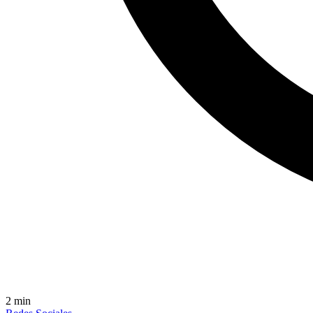
2
min