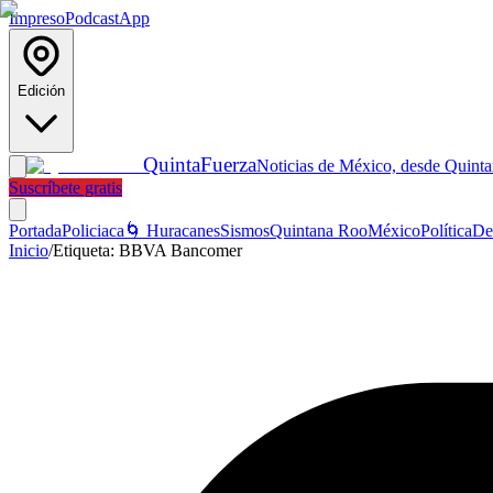
Impreso
Podcast
App
Edición
Quinta
Fuerza
Noticias de México, desde Quint
Suscríbete gratis
Portada
Policiaca
🌀 Huracanes
Sismos
Quintana Roo
México
Política
De
Inicio
/
Etiqueta:
BBVA Bancomer