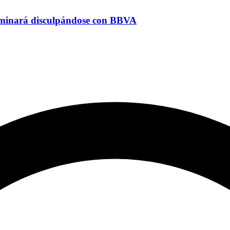
rminará disculpándose con BBVA