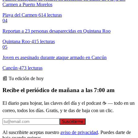
Carmen a Puerto Morelos
Playa del Carmen
·
614
lecturas
04
Reportan a 23 personas desaparecidas en Quintana Roo
Quintana Roo
·
415
lecturas
05
Joven es asesinado durante ataque armado en Cancún
Cancún
·
473
lecturas
📰 Tu edición de hoy
Recibe el periódico de mañana a las 7:00 am
El diario para hojear, las claves del día y el podcast ☕ — todo en un
correo, todos los días. Gratis, y te das de baja con un clic.
Suscribirme
Al suscribirte aceptas nuestro
aviso de privacidad
. Puedes darte de
baja cuando quieras.