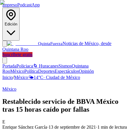
Impreso
Podcast
App
Edición
Noticias de México, desde
Quinta
Fuerza
Quintana Roo
Suscríbete gratis
Portada
Policiaca
🌀 Huracanes
Sismos
Quintana
Roo
México
Política
Deportes
Espectáculos
Opinión
Inicio
/
México
🌤️
14
°C
·
Ciudad de México
México
Restablecido servicio de BBVA México
tras 15 horas caído por fallas
E
Enrique Sánchez García
·
13 de septiembre de 2021
·
1
min de lectura