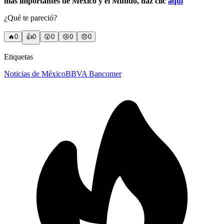
más importantes de México y el Mundo, haz clic
aquí
¿Qué te pareció?
🔥
0
👍
0
😲
0
😢
0
😠
0
Etiquetas
Noticias de México
BBVA Bancomer