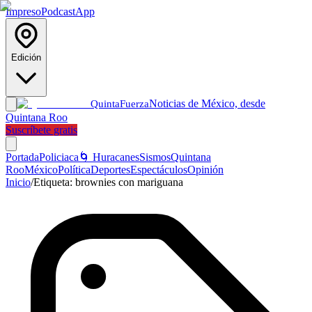
Impreso
Podcast
App
Edición
Noticias de México, desde
Quinta
Fuerza
Quintana Roo
Suscríbete gratis
Portada
Policiaca
🌀 Huracanes
Sismos
Quintana
Roo
México
Política
Deportes
Espectáculos
Opinión
Inicio
/
Etiqueta:
brownies con mariguana