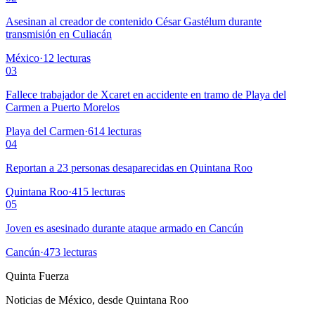
Asesinan al creador de contenido César Gastélum durante
transmisión en Culiacán
México
·
12
lecturas
03
Fallece trabajador de Xcaret en accidente en tramo de Playa del
Carmen a Puerto Morelos
Playa del Carmen
·
614
lecturas
04
Reportan a 23 personas desaparecidas en Quintana Roo
Quintana Roo
·
415
lecturas
05
Joven es asesinado durante ataque armado en Cancún
Cancún
·
473
lecturas
Quinta Fuerza
Noticias de México, desde Quintana Roo