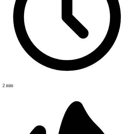
2
min