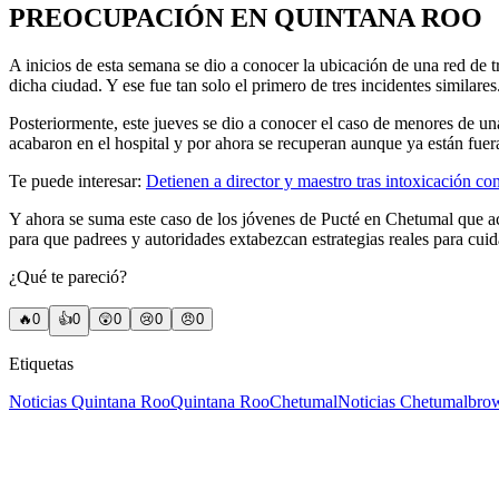
PREOCUPACIÓN EN QUINTANA ROO
A inicios de esta semana se dio a conocer la ubicación de una red de 
dicha ciudad. Y ese fue tan solo el primero de tres incidentes similares
Posteriormente, este jueves se dio a conocer el caso de menores de u
acabaron en el hospital y por ahora se recuperan aunque ya están fuera
Te puede interesar:
Detienen a director y maestro tras intoxicación c
Y ahora se suma este caso de los jóvenes de Pucté en Chetumal que ac
para que padrees y autoridades extabezcan estrategias reales para cuid
¿Qué te pareció?
🔥
0
👍
0
😲
0
😢
0
😠
0
Etiquetas
Noticias Quintana Roo
Quintana Roo
Chetumal
Noticias Chetumal
bro