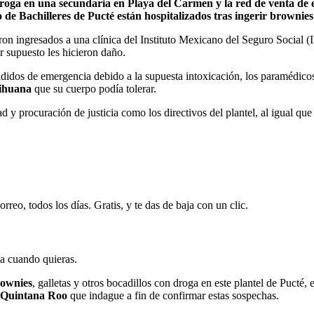
oga en una secundaria en Playa del Carmen y la red de venta de e
 de Bachilleres de Pucté están hospitalizados tras ingerir brownie
ron ingresados a una clínica del Instituto Mexicano del Seguro Social 
r supuesto les hicieron daño.
didos de emergencia debido a la supuesta intoxicación, los paramédicos
ihuana
que su cuerpo podía tolerar.
d y procuración de justicia como los directivos del plantel, al igual qu
rreo, todos los días. Gratis, y te das de baja con un clic.
ja cuando quieras.
ownies
, galletas y otros bocadillos con droga en este plantel de Pucté,
Quintana Roo
que indague a fin de confirmar estas sospechas.