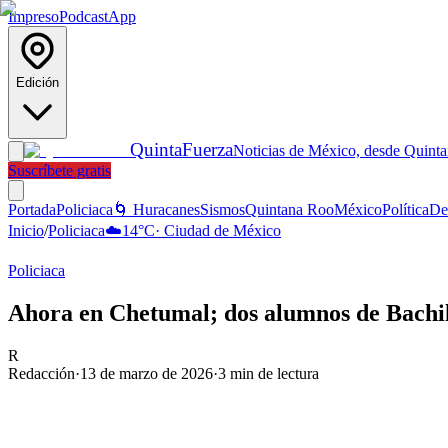
Impreso
Podcast
App
Edición
Quinta
Fuerza
Noticias de México, desde Quint
Suscríbete gratis
Portada
Policiaca
🌀 Huracanes
Sismos
Quintana Roo
México
Política
De
Inicio
/
Policiaca
☁️
14
°C
·
Ciudad de México
Policiaca
Ahora en Chetumal; dos alumnos de Bachil
R
Redacción
·
13 de marzo de 2026
·
3
min de lectura