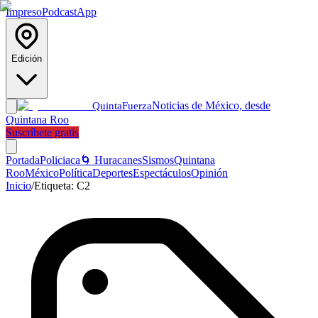
Impreso
Podcast
App
Edición
Noticias de México, desde
Quinta
Fuerza
Quintana Roo
Suscríbete gratis
Portada
Policiaca
🌀 Huracanes
Sismos
Quintana
Roo
México
Política
Deportes
Espectáculos
Opinión
Inicio
/
Etiqueta:
C2