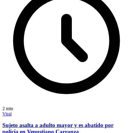
2
min
Viral
Sujeto asalta a adulto mayor y es abatido por
policía en Venustiano Carranza