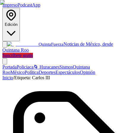
Impreso
Podcast
App
Edición
Noticias de México, desde
Quinta
Fuerza
Quintana Roo
Suscríbete gratis
Portada
Policiaca
🌀 Huracanes
Sismos
Quintana
Roo
México
Política
Deportes
Espectáculos
Opinión
Inicio
/
Etiqueta:
Carlos III