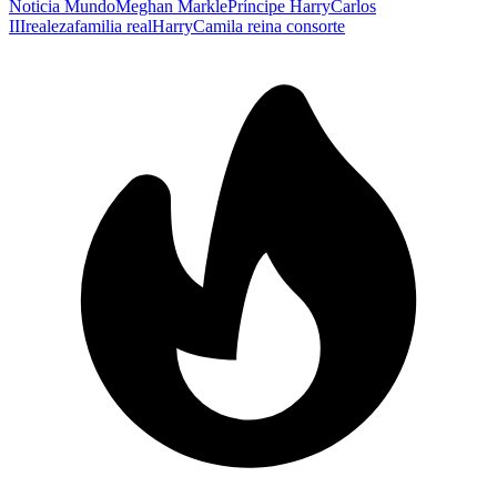
Noticia Mundo
Meghan Markle
Príncipe Harry
Carlos
III
realeza
familia real
Harry
Camila reina consorte