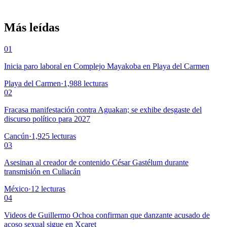
Más leídas
01
Inicia paro laboral en Complejo Mayakoba en Playa del Carmen
Playa del Carmen
·
1,988
lecturas
02
Fracasa manifestación contra Aguakan; se exhibe desgaste del
discurso político para 2027
Cancún
·
1,925
lecturas
03
Asesinan al creador de contenido César Gastélum durante
transmisión en Culiacán
México
·
12
lecturas
04
Videos de Guillermo Ochoa confirman que danzante acusado de
acoso sexual sigue en Xcaret