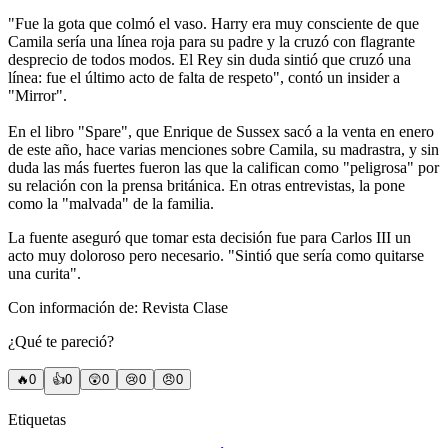
"Fue la gota que colmó el vaso. Harry era muy consciente de que
Camila sería una línea roja para su padre y la cruzó con flagrante
desprecio de todos modos. El Rey sin duda sintió que cruzó una
línea: fue el último acto de falta de respeto", contó un insider a
"Mirror".
En el libro "Spare", que Enrique de Sussex sacó a la venta en enero
de este año, hace varias menciones sobre Camila, su madrastra, y sin
duda las más fuertes fueron las que la califican como "peligrosa" por
su relación con la prensa británica. En otras entrevistas, la pone
como la "malvada" de la familia.
La fuente aseguró que tomar esta decisión fue para Carlos III un
acto muy doloroso pero necesario. "Sintió que sería como quitarse
una curita".
Con información de: Revista Clase
¿Qué te pareció?
🔥
0
👍
0
😲
0
😢
0
😠
0
Etiquetas