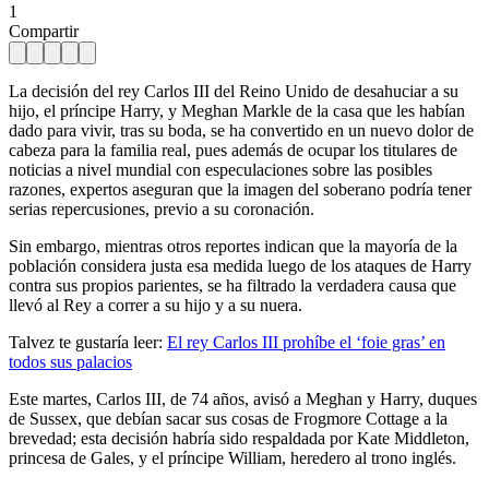
1
Compartir
La decisión del rey Carlos III del Reino Unido de desahuciar a su
hijo, el príncipe Harry, y Meghan Markle de la casa que les habían
dado para vivir, tras su boda, se ha convertido en un nuevo dolor de
cabeza para la familia real, pues además de ocupar los titulares de
noticias a nivel mundial con especulaciones sobre las posibles
razones, expertos aseguran que la imagen del soberano podría tener
serias repercusiones, previo a su coronación.
Sin embargo, mientras otros reportes indican que la mayoría de la
población considera justa esa medida luego de los ataques de Harry
contra sus propios parientes, se ha filtrado la verdadera causa que
llevó al Rey a correr a su hijo y a su nuera.
Talvez te gustaría leer:
El rey Carlos III prohíbe el ‘foie gras’ en
todos sus palacios
Este martes, Carlos III, de 74 años, avisó a Meghan y Harry, duques
de Sussex, que debían sacar sus cosas de Frogmore Cottage a la
brevedad; esta decisión habría sido respaldada por Kate Middleton,
princesa de Gales, y el príncipe William, heredero al trono inglés.