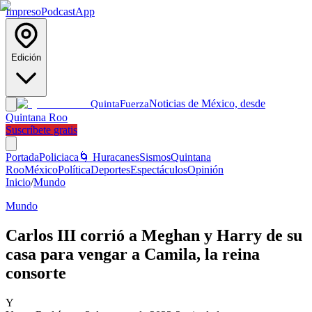
Impreso
Podcast
App
Edición
Noticias de México, desde
Quinta
Fuerza
Quintana Roo
Suscríbete gratis
Portada
Policiaca
🌀 Huracanes
Sismos
Quintana
Roo
México
Política
Deportes
Espectáculos
Opinión
Inicio
/
Mundo
Mundo
Carlos III corrió a Meghan y Harry de su
casa para vengar a Camila, la reina
consorte
Y