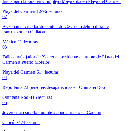
Inicia paro laboral en Complejo Mayakoba en Playa del Carmen
Playa del Carmen
·
1,996
lecturas
02
Asesinan al creador de contenido César Gastélum durante
transmisión en Culiacán
México
·
12
lecturas
03
Fallece trabajador de Xcaret en accidente en tramo de Playa del
Carmen a Puerto Morelos
Playa del Carmen
·
614
lecturas
04
Reportan a 23 personas desaparecidas en Quintana Roo
Quintana Roo
·
415
lecturas
05
Joven es asesinado durante ataque armado en Cancún
Cancún
·
473
lecturas