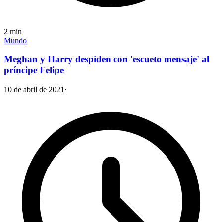
2
min
Mundo
Meghan y Harry despiden con 'escueto mensaje' al
príncipe Felipe
10 de abril de 2021
·