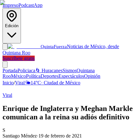
Impreso
Podcast
App
Edición
Noticias de México, desde
Quinta
Fuerza
Quintana Roo
Suscríbete gratis
Portada
Policiaca
🌀 Huracanes
Sismos
Quintana
Roo
México
Política
Deportes
Espectáculos
Opinión
Inicio
/
Viral
🌤️
14
°C
·
Ciudad de México
Viral
Enrique de Inglaterra y Meghan Markle
comunican a la reina su adiós definitivo
S
Santiago Méndez
·
19 de febrero de 2021