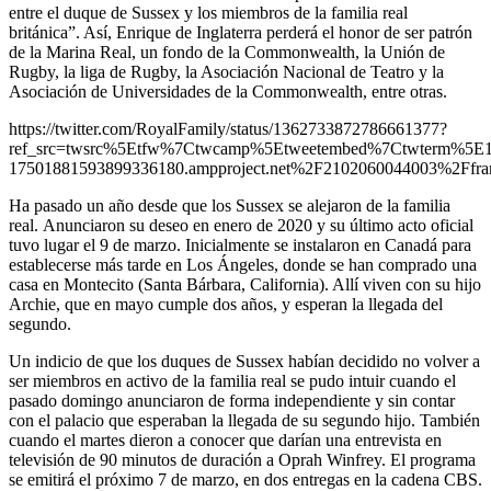
entre el duque de Sussex y los miembros de la familia real
británica”. Así, Enrique de Inglaterra perderá el honor de ser patrón
de la Marina Real, un fondo de la Commonwealth, la Unión de
Rugby, la liga de Rugby, la Asociación Nacional de Teatro y la
Asociación de Universidades de la Commonwealth, entre otras.
https://twitter.com/RoyalFamily/status/1362733872786661377?
ref_src=twsrc%5Etfw%7Ctwcamp%5Etweetembed%7Ctwterm%5E
17501881593899336180.ampproject.net%2F2102060044003%2Ffra
Ha pasado un año desde que los Sussex se alejaron de la familia
real. Anunciaron su deseo en enero de 2020 y su último acto oficial
tuvo lugar el 9 de marzo. Inicialmente se instalaron en Canadá para
establecerse más tarde en Los Ángeles, donde se han comprado una
casa en Montecito (Santa Bárbara, California). Allí viven con su hijo
Archie, que en mayo cumple dos años, y esperan la llegada del
segundo.
Un indicio de que los duques de Sussex habían decidido no volver a
ser miembros en activo de la familia real se pudo intuir cuando el
pasado domingo anunciaron de forma independiente y sin contar
con el palacio que esperaban la llegada de su segundo hijo. También
cuando el martes dieron a conocer que darían una entrevista en
televisión de 90 minutos de duración a Oprah Winfrey. El programa
se emitirá el próximo 7 de marzo, en dos entregas en la cadena CBS.