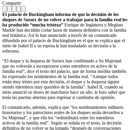
Compartir
El palacio de Buckingham informa de que la decisión de los
duques de Sussex de no volver a trabajar para la familia real les
ha producido “mucha tristeza”
Enrique de Inglaterra y Meghan
Markle han decidido cortar lazos de manera definitiva con la familia
real británica. Así lo han anunciado a través de un comunicado
difundido por el palacio de Buckingham en el que se explica que el
nieto de Isabel II y su esposa le han trasladado su decisión a la
soberana.
“El duque y la duquesa de Sussex han confirmado a Su Majestad
que no volverán a incorporarse como miembros en activo de la
familia real”, dice el texto del palacio, que de forma insólita también
ha expresado los sentimientos de la familia real. “Aunque todos
están muy tristes por esta decisión, el duque y la duquesa siguen
siendo miembros muy queridos de la familia”. Isabel II, cuando su
nieto anunció su deseo de marcharse hace un año, le hizo saber que
tenía las puertas abiertas para regresar si cambiaba de opinión.
El comunicado, además, explica que “los nombramientos militares
honorarios y los patrocinios reales de los duques serán devueltos a
Su Majestad”, y que ella los “redistribuirá entre los miembros
activos de la familia real”. Según se señala en el texto, la decisión
definitiva de no volver se ha tomado “después de conversaciones