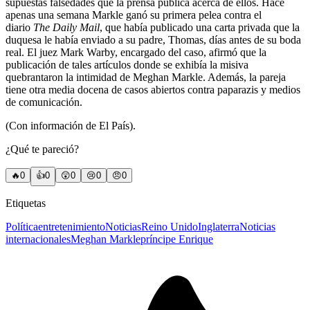
supuestas falsedades que la prensa publica acerca de ellos. Hace
apenas una semana Markle ganó su primera pelea contra el
diario
The Daily Mail
, que había publicado una carta privada que la
duquesa le había enviado a su padre, Thomas, días antes de su boda
real. El juez Mark Warby, encargado del caso, afirmó que la
publicación de tales artículos donde se exhibía la misiva
quebrantaron la intimidad de Meghan Markle. Además, la pareja
tiene otra media docena de casos abiertos contra paparazis y medios
de comunicación.
(Con información de El País).
¿Qué te pareció?
🔥
0
👍
0
😲
0
😢
0
😠
0
Etiquetas
Política
entretenimiento
Noticias
Reino Unido
Inglaterra
Noticias
internacionales
Meghan Markle
príncipe Enrique