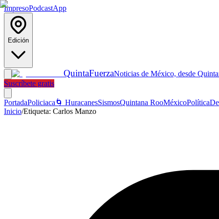
Impreso
Podcast
App
Edición
Quinta
Fuerza
Noticias de México, desde Quint
Suscríbete gratis
Portada
Policiaca
🌀 Huracanes
Sismos
Quintana Roo
México
Política
De
Inicio
/
Etiqueta:
Carlos Manzo