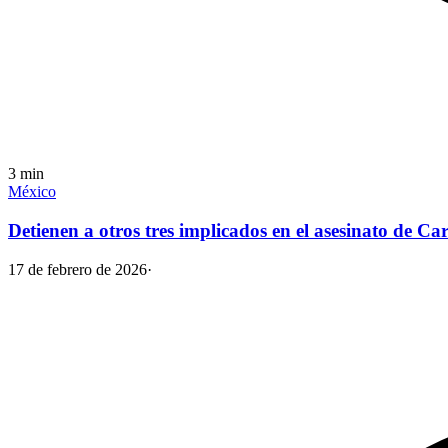
3
min
México
Detienen a otros tres implicados en el asesinato de 
17 de febrero de 2026
·