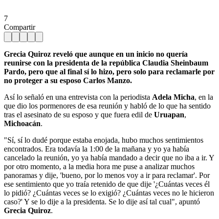
7
Compartir
Grecia Quiroz reveló que aunque en un inicio no quería
reunirse con la presidenta de la república Claudia Sheinbaum
Pardo, pero que al final sí lo hizo, pero solo para reclamarle por
no proteger a su esposo Carlos Manzo.
Así lo señaló en una entrevista con la periodista
Adela Micha
, en la
que dio los pormenores de esa reunión y habló de lo que ha sentido
tras el asesinato de su esposo y que fuera edil de
Uruapan
,
Michoacán
.
"Sí, sí lo dudé porque estaba enojada, hubo muchos sentimientos
encontrados. Era todavía la 1:00 de la mañana y yo ya había
cancelado la reunión, yo ya había mandado a decir que no iba a ir. Y
por otro momento, a la media hora me puse a analizar muchos
panoramas y dije, 'bueno, por lo menos voy a ir para reclamar'. Por
ese sentimiento que yo traía retenido de que dije '¿Cuántas veces él
lo pidió? ¿Cuántas veces se lo exigió? ¿Cuántas veces no le hicieron
caso?' Y se lo dije a la presidenta. Se lo dije así tal cual", apuntó
Grecia Quiroz
.