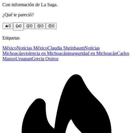
Con información de La Saga.
¿Qué te pareció?
🔥
0
👍
0
😲
0
😢
0
😠
0
Etiquetas
México
Noticias México
Claudia Sheinbaum
Noticias
Michoacán
violencia en Michoacán
inseguridad en Michoacán
Carlos
Manzo
Uruapan
Grecia Quiroz