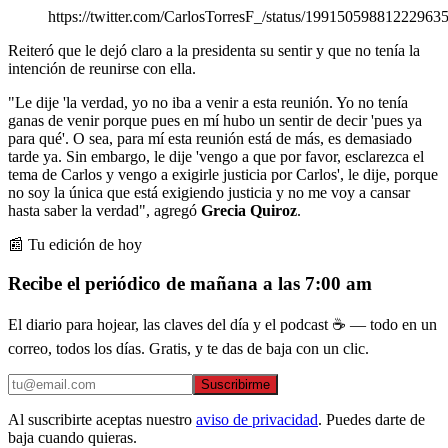
https://twitter.com/CarlosTorresF_/status/19915059881222963
Reiteró que le dejó claro a la presidenta su sentir y que no tenía la
intención de reunirse con ella.
"Le dije 'la verdad, yo no iba a venir a esta reunión. Yo no tenía
ganas de venir porque pues en mí hubo un sentir de decir 'pues ya
para qué'. O sea, para mí esta reunión está de más, es demasiado
tarde ya. Sin embargo, le dije 'vengo a que por favor, esclarezca el
tema de Carlos y vengo a exigirle justicia por Carlos', le dije, porque
no soy la única que está exigiendo justicia y no me voy a cansar
hasta saber la verdad", agregó
Grecia Quiroz
.
📰 Tu edición de hoy
Recibe el periódico de mañana a las 7:00 am
El diario para hojear, las claves del día y el podcast ☕ — todo en un
correo, todos los días. Gratis, y te das de baja con un clic.
Suscribirme
Al suscribirte aceptas nuestro
aviso de privacidad
. Puedes darte de
baja cuando quieras.