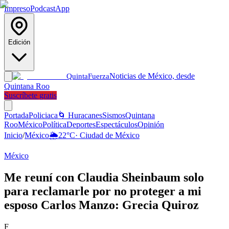
Impreso
Podcast
App
Edición
Noticias de México, desde
Quinta
Fuerza
Quintana Roo
Suscríbete gratis
Portada
Policiaca
🌀 Huracanes
Sismos
Quintana
Roo
México
Política
Deportes
Espectáculos
Opinión
Inicio
/
México
🌦️
22
°C
·
Ciudad de México
México
Me reuní con Claudia Sheinbaum solo
para reclamarle por no proteger a mi
esposo Carlos Manzo: Grecia Quiroz
F