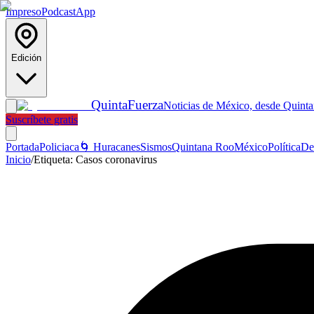
Impreso
Podcast
App
Edición
Quinta
Fuerza
Noticias de México, desde Quint
Suscríbete gratis
Portada
Policiaca
🌀 Huracanes
Sismos
Quintana Roo
México
Política
De
Inicio
/
Etiqueta:
Casos coronavirus