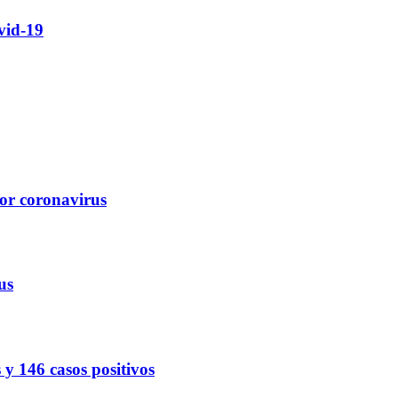
vid-19
por coronavirus
us
 146 casos positivos