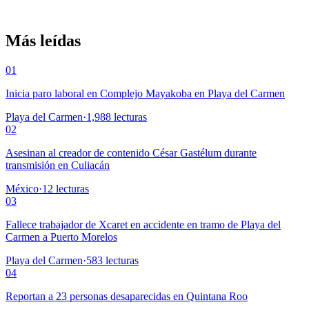
Más leídas
01
Inicia paro laboral en Complejo Mayakoba en Playa del Carmen
Playa del Carmen
·
1,988
lecturas
02
Asesinan al creador de contenido César Gastélum durante
transmisión en Culiacán
México
·
12
lecturas
03
Fallece trabajador de Xcaret en accidente en tramo de Playa del
Carmen a Puerto Morelos
Playa del Carmen
·
583
lecturas
04
Reportan a 23 personas desaparecidas en Quintana Roo