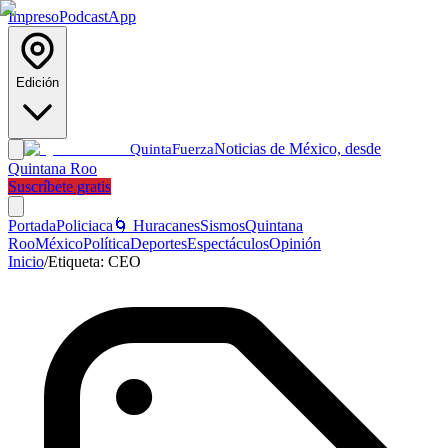
Impreso
Podcast
App
Edición
Noticias de México, desde
Quinta
Fuerza
Quintana Roo
Suscríbete gratis
Portada
Policiaca
🌀 Huracanes
Sismos
Quintana
Roo
México
Política
Deportes
Espectáculos
Opinión
Inicio
/
Etiqueta:
CEO