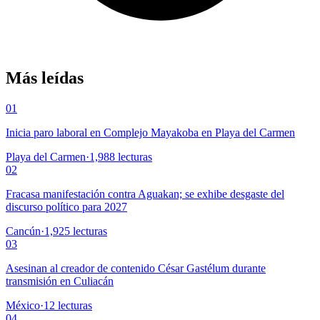
Más leídas
01
Inicia paro laboral en Complejo Mayakoba en Playa del Carmen
Playa del Carmen
·
1,988
lecturas
02
Fracasa manifestación contra Aguakan; se exhibe desgaste del
discurso político para 2027
Cancún
·
1,925
lecturas
03
Asesinan al creador de contenido César Gastélum durante
transmisión en Culiacán
México
·
12
lecturas
04