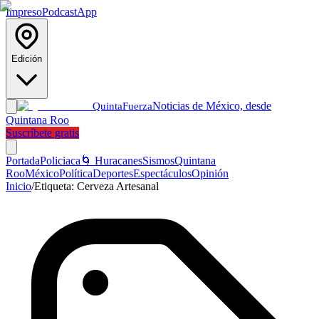
Impreso
Podcast
App
Edición
Noticias de México, desde
Quinta
Fuerza
Quintana Roo
Suscríbete gratis
Portada
Policiaca
🌀 Huracanes
Sismos
Quintana
Roo
México
Política
Deportes
Espectáculos
Opinión
Inicio
/
Etiqueta:
Cerveza Artesanal