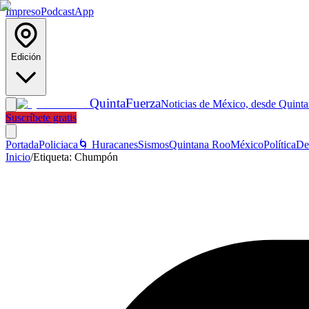
Impreso
Podcast
App
Edición
Quinta
Fuerza
Noticias de México, desde Quint
Suscríbete gratis
Portada
Policiaca
🌀 Huracanes
Sismos
Quintana Roo
México
Política
De
Inicio
/
Etiqueta:
Chumpón