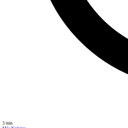
3
min