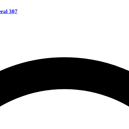
eral 307