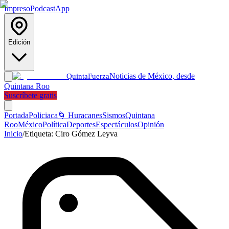
Impreso
Podcast
App
Edición
Noticias de México, desde
Quinta
Fuerza
Quintana Roo
Suscríbete gratis
Portada
Policiaca
🌀 Huracanes
Sismos
Quintana
Roo
México
Política
Deportes
Espectáculos
Opinión
Inicio
/
Etiqueta:
Ciro Gómez Leyva