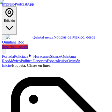
Impreso
Podcast
App
Edición
Noticias de México, desde
Quinta
Fuerza
Quintana Roo
Suscríbete gratis
Portada
Policiaca
🌀 Huracanes
Sismos
Quintana
Roo
México
Política
Deportes
Espectáculos
Opinión
Inicio
/
Etiqueta:
Clases en línea