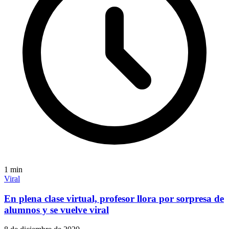
1
min
Viral
En plena clase virtual, profesor llora por sorpresa de
alumnos y se vuelve viral