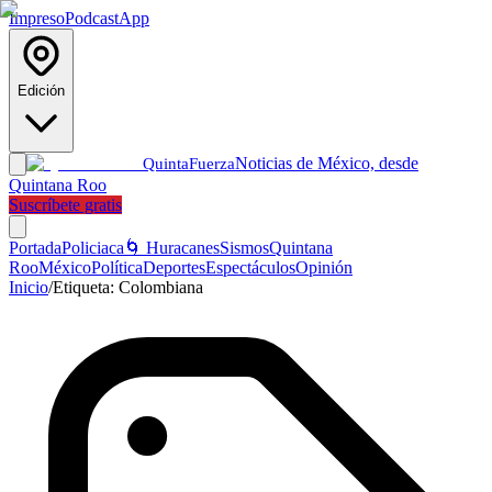
Impreso
Podcast
App
Edición
Noticias de México, desde
Quinta
Fuerza
Quintana Roo
Suscríbete gratis
Portada
Policiaca
🌀 Huracanes
Sismos
Quintana
Roo
México
Política
Deportes
Espectáculos
Opinión
Inicio
/
Etiqueta:
Colombiana