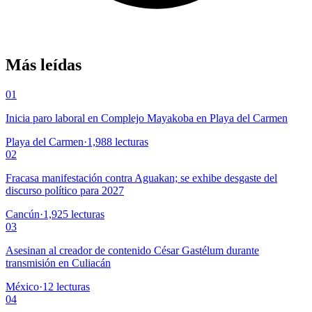
Más leídas
01
Inicia paro laboral en Complejo Mayakoba en Playa del Carmen
Playa del Carmen
·
1,988
lecturas
02
Fracasa manifestación contra Aguakan; se exhibe desgaste del
discurso político para 2027
Cancún
·
1,925
lecturas
03
Asesinan al creador de contenido César Gastélum durante
transmisión en Culiacán
México
·
12
lecturas
04