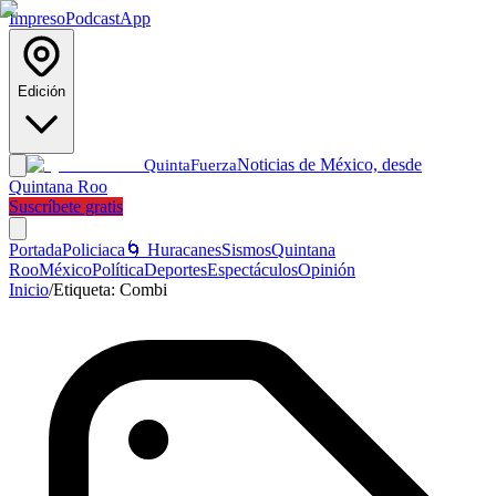
Impreso
Podcast
App
Edición
Noticias de México, desde
Quinta
Fuerza
Quintana Roo
Suscríbete gratis
Portada
Policiaca
🌀 Huracanes
Sismos
Quintana
Roo
México
Política
Deportes
Espectáculos
Opinión
Inicio
/
Etiqueta:
Combi