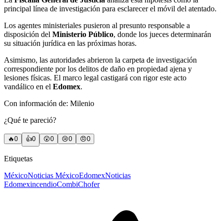
principal línea de investigación para esclarecer el móvil del atentado.
Los agentes ministeriales pusieron al presunto responsable a
disposición del
Ministerio Público
, donde los jueces determinarán
su situación jurídica en las próximas horas.
Asimismo, las autoridades abrieron la carpeta de investigación
correspondiente por los delitos de daño en propiedad ajena y
lesiones físicas. El marco legal castigará con rigor este acto
vandálico en el
Edomex
.
Con información de: Milenio
¿Qué te pareció?
🔥
0
👍
0
😲
0
😢
0
😠
0
Etiquetas
México
Noticias México
Edomex
Noticias
Edomex
incendio
Combi
Chofer