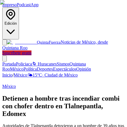
Impreso
Podcast
App
Edición
Noticias de México, desde
Quinta
Fuerza
Quintana Roo
Suscríbete gratis
Portada
Policiaca
🌀 Huracanes
Sismos
Quintana
Roo
México
Política
Deportes
Espectáculos
Opinión
Inicio
/
México
🌤️
15
°C
·
Ciudad de México
México
Detienen a hombre tras incendiar combi
con chofer dentro en Tlalnepantla,
Edomex
Autoridades de Tlalnepantla detuvieron a un hombre de 39 años tras