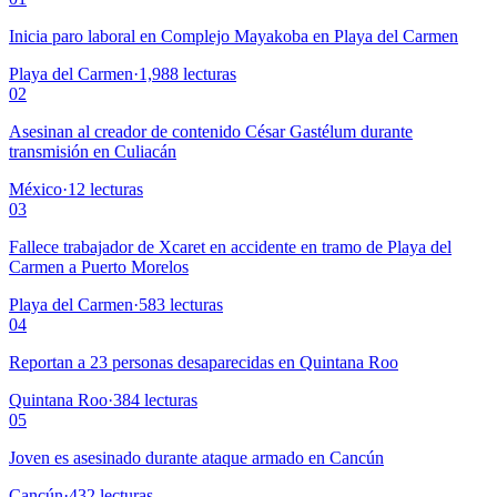
Inicia paro laboral en Complejo Mayakoba en Playa del Carmen
Playa del Carmen
·
1,988
lecturas
02
Asesinan al creador de contenido César Gastélum durante
transmisión en Culiacán
México
·
12
lecturas
03
Fallece trabajador de Xcaret en accidente en tramo de Playa del
Carmen a Puerto Morelos
Playa del Carmen
·
583
lecturas
04
Reportan a 23 personas desaparecidas en Quintana Roo
Quintana Roo
·
384
lecturas
05
Joven es asesinado durante ataque armado en Cancún
Cancún
·
432
lecturas