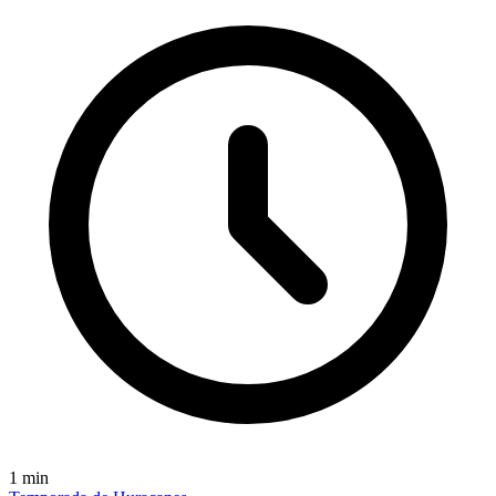
1
min