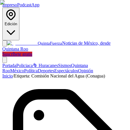
Impreso
Podcast
App
Edición
Noticias de México, desde
Quinta
Fuerza
Quintana Roo
Suscríbete gratis
Portada
Policiaca
🌀 Huracanes
Sismos
Quintana
Roo
México
Política
Deportes
Espectáculos
Opinión
Inicio
/
Etiqueta:
Comisión Nacional del Agua (Conagua)