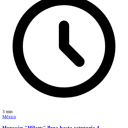
3
min
México
Huracán "Hilary" llega hasta categoría 4