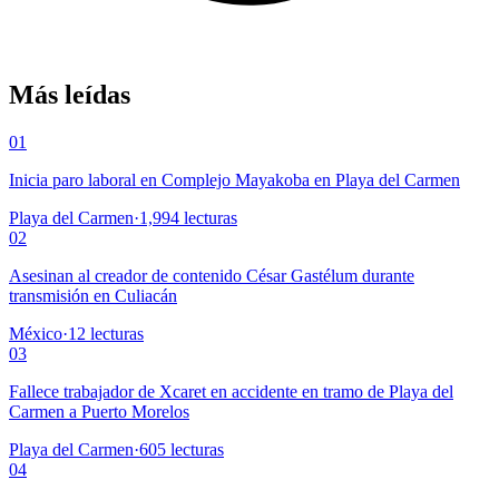
Más leídas
01
Inicia paro laboral en Complejo Mayakoba en Playa del Carmen
Playa del Carmen
·
1,994
lecturas
02
Asesinan al creador de contenido César Gastélum durante
transmisión en Culiacán
México
·
12
lecturas
03
Fallece trabajador de Xcaret en accidente en tramo de Playa del
Carmen a Puerto Morelos
Playa del Carmen
·
605
lecturas
04