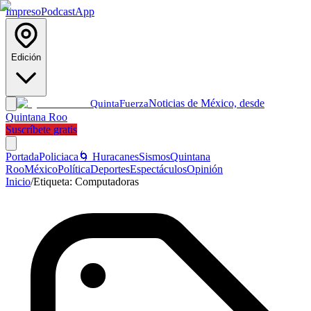
Impreso
Podcast
App
Edición
Noticias de México, desde
Quinta
Fuerza
Quintana Roo
Suscríbete gratis
Portada
Policiaca
🌀 Huracanes
Sismos
Quintana
Roo
México
Política
Deportes
Espectáculos
Opinión
Inicio
/
Etiqueta:
Computadoras