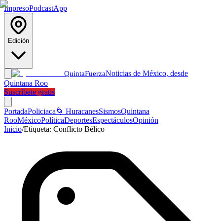
Impreso
Podcast
App
Edición
Noticias de México, desde
Quinta
Fuerza
Quintana Roo
Suscríbete gratis
Portada
Policiaca
🌀 Huracanes
Sismos
Quintana
Roo
México
Política
Deportes
Espectáculos
Opinión
Inicio
/
Etiqueta:
Conflicto Bélico