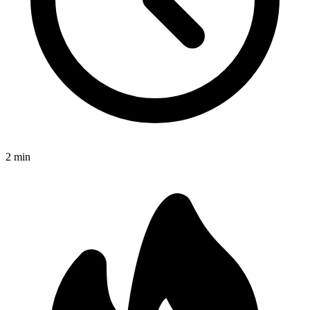
2
min