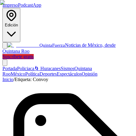
Impreso
Podcast
App
Edición
Noticias de México, desde
Quinta
Fuerza
Quintana Roo
Suscríbete gratis
Portada
Policiaca
🌀 Huracanes
Sismos
Quintana
Roo
México
Política
Deportes
Espectáculos
Opinión
Inicio
/
Etiqueta:
Convoy