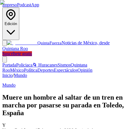
Impreso
Podcast
App
Edición
Noticias de México, desde
Quinta
Fuerza
Quintana Roo
Suscríbete gratis
Portada
Policiaca
🌀 Huracanes
Sismos
Quintana
Roo
México
Política
Deportes
Espectáculos
Opinión
Inicio
/
Mundo
Mundo
Muere un hombre al saltar de un tren en
marcha por pasarse su parada en Toledo,
España
Y