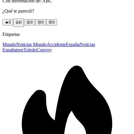
Con información de: ABC
¿Qué te pareció?
🔥
0
👍
0
😲
0
😢
0
😠
0
Etiquetas
Mundo
Noticias Mundo
Accidente
España
Noticias
España
tren
Toledo
Convoy