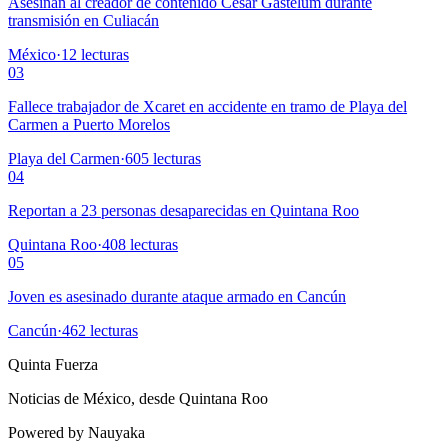
Asesinan al creador de contenido César Gastélum durante
transmisión en Culiacán
México
·
12
lecturas
03
Fallece trabajador de Xcaret en accidente en tramo de Playa del
Carmen a Puerto Morelos
Playa del Carmen
·
605
lecturas
04
Reportan a 23 personas desaparecidas en Quintana Roo
Quintana Roo
·
408
lecturas
05
Joven es asesinado durante ataque armado en Cancún
Cancún
·
462
lecturas
Quinta Fuerza
Noticias de México, desde Quintana Roo
Powered by Nauyaka