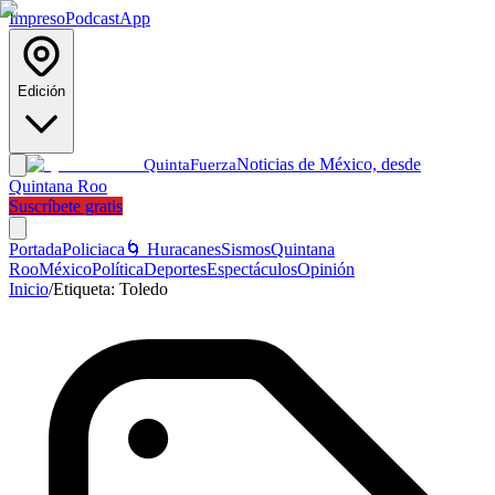
Impreso
Podcast
App
Edición
Noticias de México, desde
Quinta
Fuerza
Quintana Roo
Suscríbete gratis
Portada
Policiaca
🌀 Huracanes
Sismos
Quintana
Roo
México
Política
Deportes
Espectáculos
Opinión
Inicio
/
Etiqueta:
Toledo