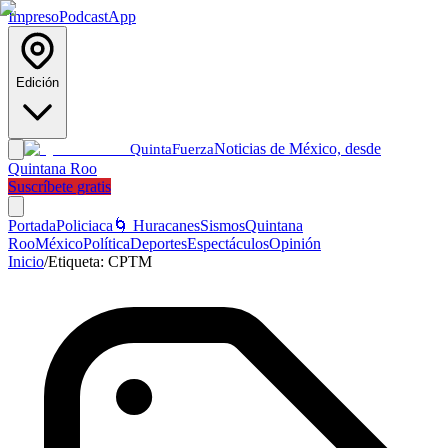
Impreso
Podcast
App
Edición
Noticias de México, desde
Quinta
Fuerza
Quintana Roo
Suscríbete gratis
Portada
Policiaca
🌀 Huracanes
Sismos
Quintana
Roo
México
Política
Deportes
Espectáculos
Opinión
Inicio
/
Etiqueta:
CPTM