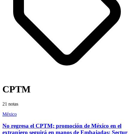
CPTM
21
notas
México
No regresa el CPTM; promoción de México en el
extranjero seguirá en manos de Embajadas: Sectur