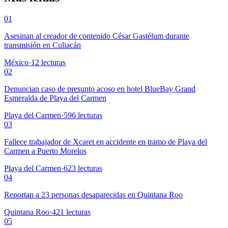
01
Asesinan al creador de contenido César Gastélum durante
transmisión en Culiacán
México
·
12
lecturas
02
Denuncian caso de presunto acoso en hotel BlueBay Grand
Esmeralda de Playa del Carmen
Playa del Carmen
·
596
lecturas
03
Fallece trabajador de Xcaret en accidente en tramo de Playa del
Carmen a Puerto Morelos
Playa del Carmen
·
623
lecturas
04
Reportan a 23 personas desaparecidas en Quintana Roo
Quintana Roo
·
421
lecturas
05