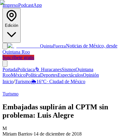
Impreso
Podcast
App
Edición
Noticias de México, desde
Quinta
Fuerza
Quintana Roo
Suscríbete gratis
Portada
Policiaca
🌀 Huracanes
Sismos
Quintana
Roo
México
Política
Deportes
Espectáculos
Opinión
Inicio
/
Turismo
🌦️
16
°C
·
Ciudad de México
Turismo
Embajadas suplirán al CPTM sin
problema: Luis Alegre
M
Miriam Barrios
·
14 de diciembre de 2018